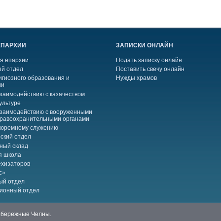
ЕПАРХИИ
ЗАПИСКИ ОНЛАЙН
я епархии
Подать записку онлайн
й отдел
Поставить свечу онлайн
игиозного образования и
Нужды храмов
ии
взаимодействию с казачеством
ультуре
взаимодействию с вооруженными
правоохранительными органами
тюремному служению
ский отдел
ный склад
я школа
ехизаторов
с»
ый отдел
ионный отдел
Набережные Челны.