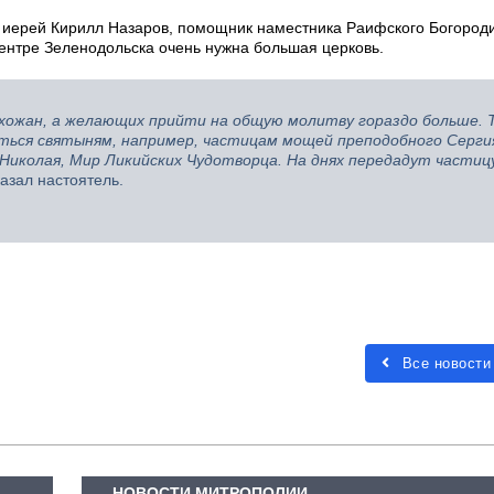
 иерей Кирилл Назаров, помощник наместника Раифского Богород
центре Зеленодольска очень нужна большая церковь.
хожан, а желающих прийти на общую молитву гораздо больше. 
ться святыням, например, частицам мощей преподобного Серги
Николая, Мир Ликийских Чудотворца. На днях передадут частиц
азал настоятель.
Все новости
НОВОСТИ МИТРОПОЛИИ