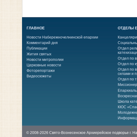
ГЛАВНОЕ
ОТДЕЛЫ 
Новости Набережночелнинской епархии
Канцеляри
Комментарий дня
Социальны
Публикации
Отдел рел
катехизац
Жития святых
Отдел по 
Новости митрополии
Отдел по к
Церковные новости
Отдел по 
Фоторепортажи
силами и 
Видеосюжеты
Отдел по 
Миссионер
Епархиаль
Воскресна
Школа кат
КЮС «Спа
Молодежн
Информац
© 2008-2026 Свято-Вознесенское Архиерейское подворье г. 