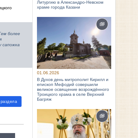
Литургию в Александро-Невском
храме города Казани
ицкого
Тем более
я
у сапожка
01.06.2026
В Духов день митрополит Кирилл и
епископ Мефодий совершили
великое освящение возрождённого
Троицкого храма в селе Верхний
Багряж
 раздела