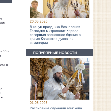
л
20.05.2026
ком
В канун праздника Вознесения
Господня митрополит Кирилл
совершил всенощное бдение в
храме Казанской духовной
семинарии
рилл и
ПОПУЛЯРНЫЕ НОВОСТИ
и
ама в
ия
л
 в
01.08.2026
Расписание служения епископа