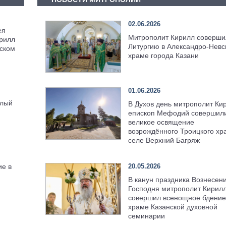
02.06.2026
ея
Митрополит Кирилл соверши
рилл
Литургию в Александро-Невс
ском
храме города Казани
01.06.2026
елый
В Духов день митрополит Ки
епископ Мефодий совершил
великое освящение
возрождённого Троицкого хр
селе Верхний Багряж
20.05.2026
ие в
В канун праздника Вознесен
Господня митрополит Кирил
совершил всенощное бдение
храме Казанской духовной
семинарии