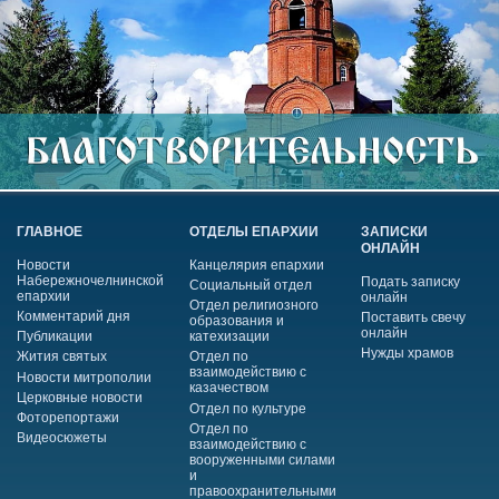
ГЛАВНОЕ
ОТДЕЛЫ ЕПАРХИИ
ЗАПИСКИ
ОНЛАЙН
Новости
Канцелярия епархии
Набережночелнинской
Подать записку
Социальный отдел
епархии
онлайн
Отдел религиозного
Комментарий дня
Поставить свечу
образования и
онлайн
Публикации
катехизации
Нужды храмов
Жития святых
Отдел по
взаимодействию с
Новости митрополии
казачеством
Церковные новости
Отдел по культуре
Фоторепортажи
Отдел по
Видеосюжеты
взаимодействию с
вооруженными силами
и
правоохранительными