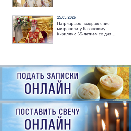
храме Казанской духовной
семинарии
15.05.2026
Патриаршее поздравление
митрополиту Казанскому
Кириллу с 65-летием со дня
рождения