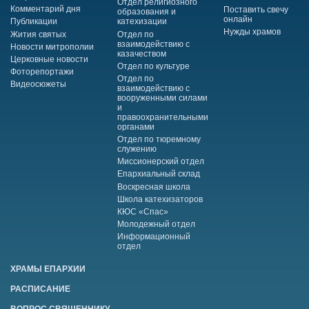
Отдел религиозного
Комментарий дня
Поставить свечу
образования и
онлайн
Публикации
катехизации
Нужды храмов
Жития святых
Отдел по
взаимодействию с
Новости митрополии
казачеством
Церковные новости
Отдел по культуре
Фоторепортажи
Отдел по
Видеосюжеты
взаимодействию с
вооруженными силами
и
правоохранительными
органами
Отдел по тюремному
служению
Миссионерский отдел
Епархиальный склад
Воскресная школа
Школа катехизаторов
КЮС «Спас»
Молодежный отдел
Информационный
отдел
ХРАМЫ ЕПАРХИИ
РАСПИСАНИЕ
ВОПРОС СВЯЩЕННИКУ