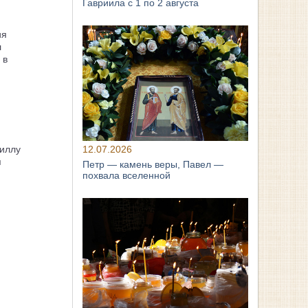
Гавриила с 1 по 2 августа
ия
л
 в
иллу
12.07.2026
я
Петр — камень веры, Павел —
похвала вселенной