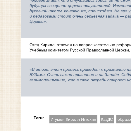
человек знает, что отучившись здесь, он не см
будущих священно-церковнослужителей. Изменени
духовной школы, конечно же, происходят. Не зр
и педагогами стоит очень серьезная задача
—
раз
Церкви».
Отец Кирилл, отвечая на вопрос касательно рефо
Учебным комитетом Русской Православной Церкви, 
«В итоге, этот процесс приведет к признанию н
ВУЗами. Очень важно признание и на Западе. Се
взаимопонимание, что в свою очередь откроет н
Теги:
Игумен Кирилл Илюхин
КазДС
образ