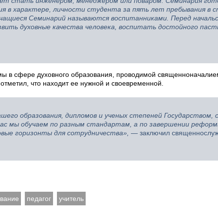
ожет стать инженером, менеджером или поваром. Семинария го
я в характере, личности студента за пять лет пребывания в 
я учащиеся Семинарий называются воспитанниками. Перед начал
вить духовные качества человека, воспитать достойного паст
рмы в сфере духовного образования, проводимой священноначалие
отметил, что находит ее нужной и своевременной.
ашего образования, дипломов и ученых степеней Государством, 
йчас мы обучаем по разным стандартам, а по завершении рефор
овые горизонты для сотрудничества»,
— заключил священнослуж
ование
педагог
учитель