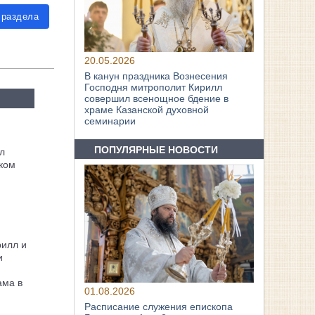
 раздела
20.05.2026
В канун праздника Вознесения
Господня митрополит Кирилл
совершил всенощное бдение в
храме Казанской духовной
семинарии
ПОПУЛЯРНЫЕ НОВОСТИ
л
ком
рилл и
и
ама в
01.08.2026
Расписание служения епископа