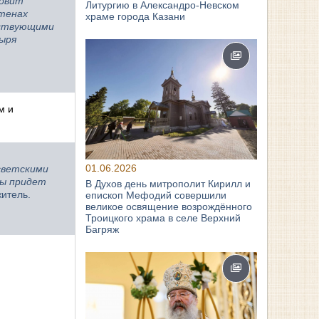
товит
Литургию в Александро-Невском
стенах
храме города Казани
ьствующими
ыря
м и
01.06.2026
светскими
мы придет
В Духов день митрополит Кирилл и
итель.
епископ Мефодий совершили
великое освящение возрождённого
Троицкого храма в селе Верхний
Багряж