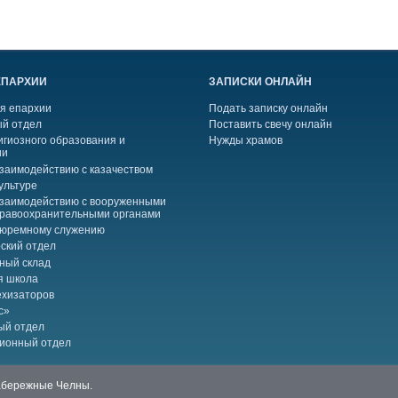
ЕПАРХИИ
ЗАПИСКИ ОНЛАЙН
я епархии
Подать записку онлайн
й отдел
Поставить свечу онлайн
игиозного образования и
Нужды храмов
ии
взаимодействию с казачеством
ультуре
взаимодействию с вооруженными
правоохранительными органами
тюремному служению
ский отдел
ный склад
я школа
ехизаторов
с»
ый отдел
ионный отдел
Набережные Челны.