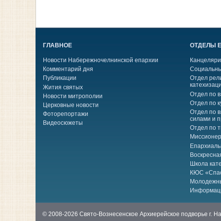
ГЛАВНОЕ
ОТДЕЛЫ 
Новости Набережночелнинской епархии
Канцеляри
Комментарий дня
Социальны
Публикации
Отдел рел
катехизац
Жития святых
Отдел по 
Новости митрополии
Отдел по к
Церковные новости
Отдел по 
Фоторепортажи
силами и 
Видеосюжеты
Отдел по 
Миссионер
Епархиаль
Воскресна
Школа кат
КЮС «Спа
Молодежн
Информац
© 2008-2026 Свято-Вознесенское Архиерейское подворье г. 