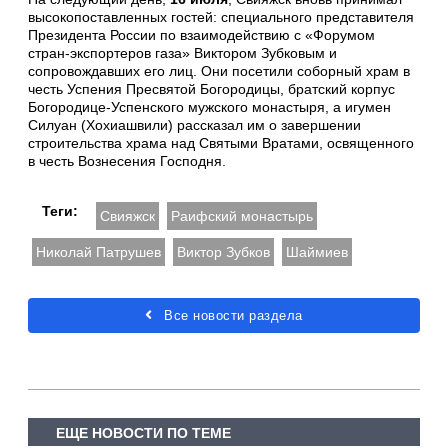
высокопоставленных гостей: специального представителя
Президента России по взаимодействию с «Форумом
стран-экспортеров газа» Виктором Зубковым и
сопровождавших его лиц. Они посетили соборный храм в
честь Успения Пресвятой Богородицы, братский корпус
Богородице-Успенского мужского монастыря, а игумен
Силуан (Хохиашвили) рассказал им о завершении
строительства храма над Святыми Вратами, освященного
в честь Вознесения Господня.
Теги:
Свияжск
Раифский монастырь
Николай Патрушев
Виктор Зубков
Шаймиев
Все новости раздела
ЕЩЕ НОВОСТИ ПО ТЕМЕ