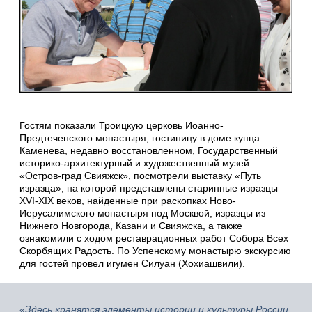
Гостям показали Троицкую церковь Иоанно-
Предтеченского монастыря, гостиницу в доме купца
Каменева, недавно восстановленном, Государственный
историко-архитектурный и художественный музей
«Остров-град Свияжск», посмотрели выставку «Путь
изразца», на которой представлены старинные изразцы
XVI-XIX веков, найденные при раскопках Ново-
Иерусалимского монастыря под Москвой, изразцы из
Нижнего Новгорода, Казани и Свияжска, а также
ознакомили с ходом реставрационных работ Собора Всех
Скорбящих Радость. По Успенскому монастырю экскурсию
для гостей провел игумен Силуан (Хохиашвили).
«Здесь хранятся элементы истории и культуры России,