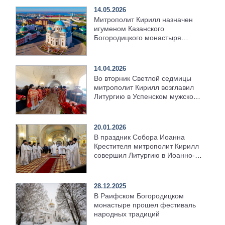
14.05.2026
Митрополит Кирилл назначен
игуменом Казанского
Богородицкого монастыря
города Казани
14.04.2026
Во вторник Светлой седмицы
митрополит Кирилл возглавил
Литургию в Успенском мужском
монастыре Свияжска
20.01.2026
В праздник Собора Иоанна
Крестителя митрополит Кирилл
совершил Литургию в Иоанно-
Предтеченском монастыре в
Свияжске
28.12.2025
В Раифском Богородицком
монастыре прошел фестиваль
народных традиций