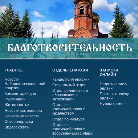
ГЛАВНОЕ
ОТДЕЛЫ ЕПАРХИИ
ЗАПИСКИ
ОНЛАЙН
Новости
Канцелярия епархии
Набережночелнинской
Подать записку
Социальный отдел
епархии
онлайн
Отдел религиозного
Комментарий дня
Поставить свечу
образования и
онлайн
Публикации
катехизации
Нужды храмов
Жития святых
Отдел по
взаимодействию с
Новости митрополии
казачеством
Церковные новости
Отдел по культуре
Фоторепортажи
Отдел по
Видеосюжеты
взаимодействию с
вооруженными силами
и