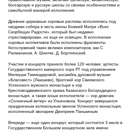
болгарскую и русскую школы со своими особенностями и
самобытной манерой исполнения.
Древние церковные хоровые распевы исполнялись под
сводами собора в честь иконы Божией Матри «Всех
Скорбящих Радости», который был недавно
отреставрирован, но еще не освящен. В исполнении
хоровых коллективов были исполнены фрагменты
богослужений таких великих композиторов, как С.
Рахманинов, А. Шнитке, Д. Бортнянский.
Участие в концерте приняло более 120 человек: артисты
Государственного камерного хора РТ под управлением
Миляуши Таминдаровой, ансамбль духовной музыки
«Благовест» (Лаишево), братский хор Свияжского
Успенского мужского монастыря и хор
Крестовоздвиженского храма Казанского Богородицкого
монастыря, а также юные исполнители — хор девочек
«Солнечный ветер» из Ульяновска. Концерт завершился
праздничным колокольным звоном Успенского монастыря,
исполненный звонарем Дмитрием Панькиным.
Впереди — еще один концерт, который состоится 3 июля в
Государственном Большом концертном зале имени