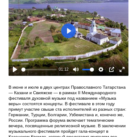
Play
01:12
Play
Mute
Settings
PIP
Enter
fullscre
В июне и июле в двух центрах Православного Татарстана
— Казани и Свияжске — в рамках II Международного
фестиваля духовной музыки под названием «Музыка
веры» состоятся концерты. В фестивале в этом году
примут участие свыше ста исполнителей из разных стран:
Германии, Турции, Болгарии, Узбекистана и, конечно же,
России. Программа форума включает тематические
вечера, посвященные религиозной музыке. В заключении
музыкального фестиваля пройдет гала-концерт в
Казанском Кремле, который представит зрителям все