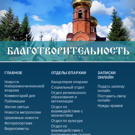
ГЛАВНОЕ
ОТДЕЛЫ ЕПАРХИИ
ЗАПИСКИ
ОНЛАЙН
Новости
Канцелярия епархии
Набережночелнинской
Подать записку
Социальный отдел
епархии
онлайн
Отдел религиозного
Комментарий дня
Поставить свечу
образования и
онлайн
Публикации
катехизации
Нужды храмов
Жития святых
Отдел по
взаимодействию с
Новости митрополии
казачеством
Церковные новости
Отдел по культуре
Фоторепортажи
Отдел по
Видеосюжеты
взаимодействию с
вооруженными силами