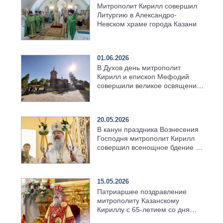
Митрополит Кирилл совершил
Литургию в Александро-
Невском храме города Казани
01.06.2026
В Духов день митрополит
Кирилл и епископ Мефодий
совершили великое освящение
возрождённого Троицкого
храма в селе Верхний Багряж
20.05.2026
В канун праздника Вознесения
Господня митрополит Кирилл
совершил всенощное бдение в
храме Казанской духовной
семинарии
15.05.2026
Патриаршее поздравление
митрополиту Казанскому
Кириллу с 65-летием со дня
рождения