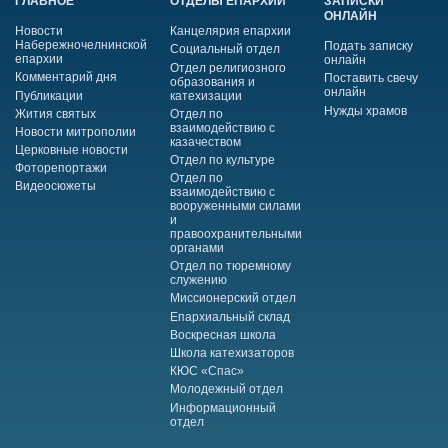
ГЛАВНОЕ
ОТДЕЛЫ ЕПАРХИИ
ЗАПИСКИ
ОНЛАЙН
Новости
Канцелярия епархии
Набережночелнинской
Подать записку
Социальный отдел
епархии
онлайн
Отдел религиозного
Комментарий дня
Поставить свечу
образования и
онлайн
Публикации
катехизации
Нужды храмов
Жития святых
Отдел по
взаимодействию с
Новости митрополии
казачеством
Церковные новости
Отдел по культуре
Фоторепортажи
Отдел по
Видеосюжеты
взаимодействию с
вооруженными силами
и
правоохранительными
органами
Отдел по тюремному
служению
Миссионерский отдел
Епархиальный склад
Воскресная школа
Школа катехизаторов
КЮС «Спас»
Молодежный отдел
Информационный
отдел