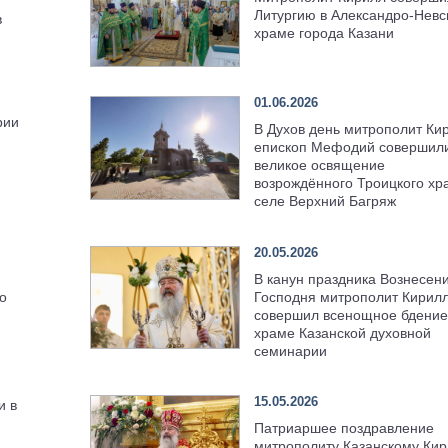
Литургию в Александро-Невс
в
храме города Казани
01.06.2026
рии
В Духов день митрополит Ки
епископ Мефодий совершил
великое освящение
возрождённого Троицкого хр
селе Верхний Багряж
20.05.2026
В канун праздника Вознесен
Господня митрополит Кирил
о
совершил всенощное бдение
храме Казанской духовной
семинарии
15.05.2026
и в
Патриаршее поздравление
митрополиту Казанскому Кир