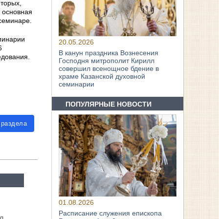
оторых,
т основная
семинаре.
минарии
20.05.2026
6
В канун праздника Вознесения
едования.
Господня митрополит Кирилл
совершил всенощное бдение в
храме Казанской духовной
семинарии
ПОПУЛЯРНЫЕ НОВОСТИ
 раздела
01.08.2026
Расписание служения епископа
л