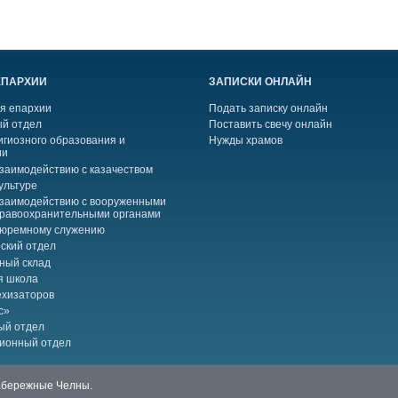
ЕПАРХИИ
ЗАПИСКИ ОНЛАЙН
я епархии
Подать записку онлайн
й отдел
Поставить свечу онлайн
игиозного образования и
Нужды храмов
ии
взаимодействию с казачеством
ультуре
взаимодействию с вооруженными
правоохранительными органами
тюремному служению
ский отдел
ный склад
я школа
ехизаторов
с»
ый отдел
ионный отдел
Набережные Челны.