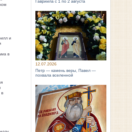
Гавриила с 1 по 2 августа
ком
рилл и
и
ама в
12.07.2026
Петр — камень веры, Павел —
похвала вселенной
ия
л
 в
иллу