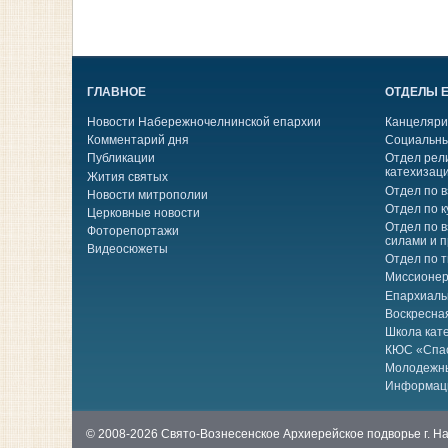
ГЛАВНОЕ
ОТДЕЛЫ 
Новости Набережночелнинской епархии
Канцеляри
Комментарий дня
Социальны
Публикации
Отдел рел
катехизац
Жития святых
Отдел по 
Новости митрополии
Отдел по к
Церковные новости
Отдел по 
Фоторепортажи
силами и 
Видеосюжеты
Отдел по 
Миссионер
Епархиаль
Воскресна
Школа кат
КЮС «Спа
Молодежн
Информац
© 2008-2026 Свято-Вознесенское Архиерейское подворье г. 