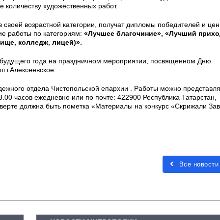
е количеству художественных работ.
в своей возрастной категории, получат дипломы победителей и це
е работы по категориям:
«Лучшее благочиние», «Лучший прихо
ище, колледж, лицей)».
е будущего года на праздничном мероприятии, посвященном Дню
пгт.Алексеевское.
дежного отдела Чистопольской епархии . Работы можно представля
13.00 часов ежедневно или по почте: 422900 Республика Татарстан,
нверте должна быть пометка «Материалы на конкурс «Скрижали Зав
Все новости