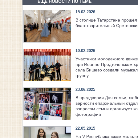
ЕЩЕ НОВОСТИ ПО ТЕМЕ
15.02.2026
В столице Татарстана прошёл 
благотворительный Сретенски
10.02.2026
Участники молодежного движ
при Иоанно-Предтеченском х
села Бишево создали музыка
группу
23.06.2025
В преддверии Дня семьи, люб
верности епархиальный отдел
вопросам семьи организует ко
фотографий
22.05.2015
На V Республиканском молод