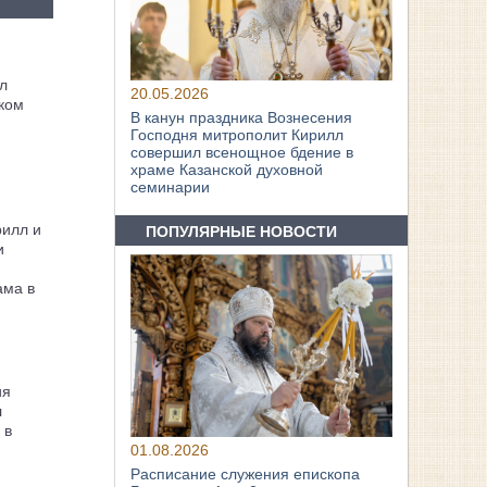
л
20.05.2026
ком
В канун праздника Вознесения
Господня митрополит Кирилл
совершил всенощное бдение в
храме Казанской духовной
семинарии
рилл и
ПОПУЛЯРНЫЕ НОВОСТИ
и
ама в
ия
л
 в
01.08.2026
Расписание служения епископа