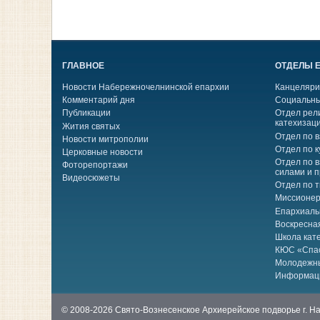
ГЛАВНОЕ
ОТДЕЛЫ 
Новости Набережночелнинской епархии
Канцеляри
Комментарий дня
Социальны
Публикации
Отдел рел
катехизац
Жития святых
Отдел по 
Новости митрополии
Отдел по к
Церковные новости
Отдел по 
Фоторепортажи
силами и 
Видеосюжеты
Отдел по 
Миссионер
Епархиаль
Воскресна
Школа кат
КЮС «Спа
Молодежн
Информац
© 2008-2026 Свято-Вознесенское Архиерейское подворье г. 