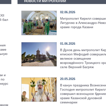
НОВОСТИ МИТРОПОЛИИ
02.06.2026
XII
Митрополит Кирилл соверши
й бал
Литургию в Александро-Невс
храме города Казани
01.06.2026
ения
раме
В Духов день митрополит Ки
льную
епископ Мефодий совершил
великое освящение
возрождённого Троицкого хр
селе Верхний Багряж
ви и
20.05.2026
 по
нкурс
В канун праздника Вознесен
Господня митрополит Кирил
совершил всенощное бдение
храме Казанской духовной
семинарии
ежном