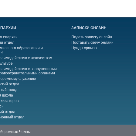
ЕПАРХИИ
ЗАПИСКИ ОНЛАЙН
я епархии
Подать записку онлайн
й отдел
Поставить свечу онлайн
игиозного образования и
Нужды храмов
ии
взаимодействию с казачеством
ультуре
взаимодействию с вооруженными
правоохранительными органами
тюремному служению
ский отдел
ный склад
я школа
ехизаторов
с»
ый отдел
ионный отдел
Набережные Челны.