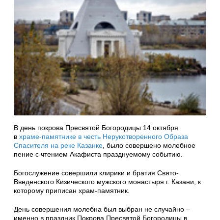
В день покрова Пресвятой Богородицы 14 октября
в
храме-памятнике в честь Нерукотворенного Образа
Спасителя на реке Казанке
, было совершено молебное
пение с чтением Акафиста празднуемому событию.
Богослужение совершили клирики и братия Свято-
Введенского Кизического мужского монастыря г. Казани, к
которому приписан храм-памятник.
День совершения молебна был выбран не случайно –
именно в праздник Покрова Пресвятой Богородицы в