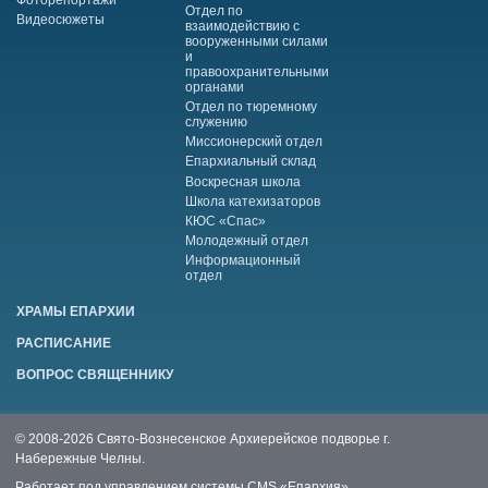
Фоторепортажи
Отдел по
Видеосюжеты
взаимодействию с
вооруженными силами
и
правоохранительными
органами
Отдел по тюремному
служению
Миссионерский отдел
Епархиальный склад
Воскресная школа
Школа катехизаторов
КЮС «Спас»
Молодежный отдел
Информационный
отдел
ХРАМЫ ЕПАРХИИ
РАСПИСАНИЕ
ВОПРОС СВЯЩЕННИКУ
© 2008-2026 Свято-Вознесенское Архиерейское подворье г.
Набережные Челны.
Работает под управлением системы
CMS «Епархия»