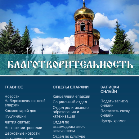
ГЛАВНОЕ
ОТДЕЛЫ ЕПАРХИИ
ЗАПИСКИ
ОНЛАЙН
Новости
Канцелярия епархии
Набережночелнинской
Подать записку
Социальный отдел
епархии
онлайн
Отдел религиозного
Комментарий дня
Поставить свечу
образования и
онлайн
Публикации
катехизации
Нужды храмов
Жития святых
Отдел по
взаимодействию с
Новости митрополии
казачеством
Церковные новости
Отдел по культуре