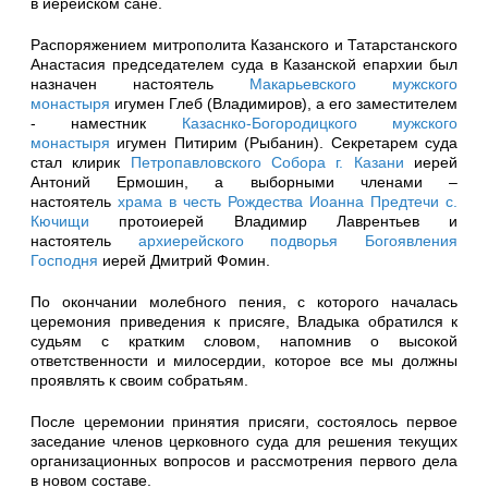
в иерейском сане.
Распоряжением митрополита Казанского и Татарстанского
Анастасия председателем суда в Казанской епархии был
назначен настоятель
Макарьевского мужского
монастыря
игумен Глеб (Владимиров), а его заместителем
- наместник
Казаснко-Богородицкого мужского
монастыря
игумен Питирим (Рыбанин). Секретарем суда
стал клирик
Петропавловского Собора г. Казани
иерей
Антоний Ермошин, а выборными членами –
настоятель
храма в честь Рождества Иоанна Предтечи с.
Кючищи
протоиерей Владимир Лаврентьев и
настоятель
архиерейского подворья Богоявления
Господня
иерей Дмитрий Фомин.
По окончании молебного пения, с которого началась
церемония приведения к присяге, Владыка обратился к
судьям с кратким словом, напомнив о высокой
ответственности и милосердии, которое все мы должны
проявлять к своим собратьям.
После церемонии принятия присяги, состоялось первое
заседание членов церковного суда для решения текущих
организационных вопросов и рассмотрения первого дела
в новом составе.