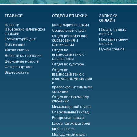
ГЛАВНОЕ
ОТДЕЛЫ ЕПАРХИИ
ЗАПИСКИ
ОНЛАЙН
Новости
Канцелярия епархии
Набережночелнинской
Подать записку
Социальный отдел
епархии
онлайн
Отдел религиозного
Комментарий дня
Поставить свечу
образования и
онлайн
Публикации
катехизации
Нужды храмов
Жития святых
Отдел по
взаимодействию с
Новости митрополии
казачеством
Церковные новости
Отдел по культуре
Фоторепортажи
Отдел по
Видеосюжеты
взаимодействию с
вооруженными силами
и
правоохранительными
органами
Отдел по тюремному
служению
Миссионерский отдел
Епархиальный склад
Воскресная школа
Школа катехизаторов
КЮС «Спас»
Молодежный отдел