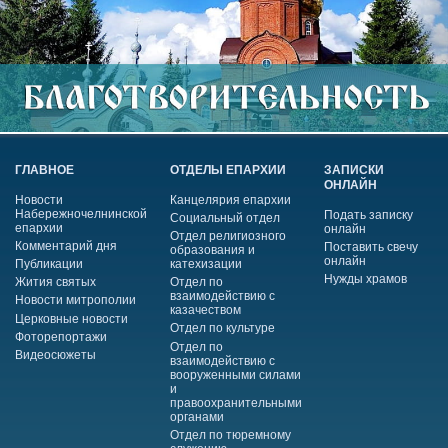
ГЛАВНОЕ
ОТДЕЛЫ ЕПАРХИИ
ЗАПИСКИ
ОНЛАЙН
Новости
Канцелярия епархии
Набережночелнинской
Подать записку
Социальный отдел
епархии
онлайн
Отдел религиозного
Комментарий дня
Поставить свечу
образования и
онлайн
Публикации
катехизации
Нужды храмов
Жития святых
Отдел по
взаимодействию с
Новости митрополии
казачеством
Церковные новости
Отдел по культуре
Фоторепортажи
Отдел по
Видеосюжеты
взаимодействию с
вооруженными силами
и
правоохранительными
органами
Отдел по тюремному