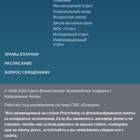
служению
Миссионерский отдел
Епархиальный склад
Воскресная школа
Школа катехизаторов
КЮС «Спас»
Молодежный отдел
Информационный
отдел
ХРАМЫ ЕПАРХИИ
РАСПИСАНИЕ
ВОПРОС СВЯЩЕННИКУ
© 2008-2026 Свято-Вознесенское Архиерейское подворье г.
Набережные Челны.
Работает под управлением системы
CMS «Епархия»
*Все размещенные на сайте Pravchelny.ru фотоизображения взяты
из открытых источников. Если Вы являетесь автором фото и не
хотите, чтобы оно использовалось на нашем сайте, сообщите
нам на почту press_svs@mail.ru и мы немедленно уберем его с
сайта.