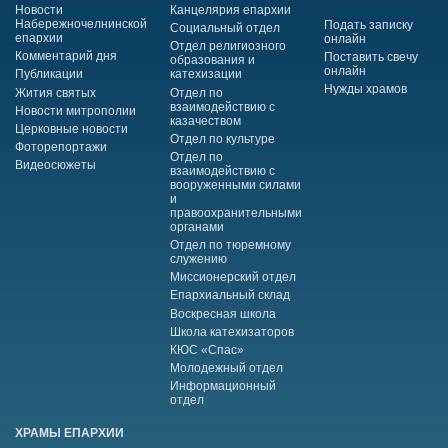
Новости
Канцелярия епархии
Набережночелнинской
Подать записку
Социальный отдел
епархии
онлайн
Отдел религиозного
Комментарий дня
Поставить свечу
образования и
онлайн
Публикации
катехизации
Нужды храмов
Жития святых
Отдел по
взаимодействию с
Новости митрополии
казачеством
Церковные новости
Отдел по культуре
Фоторепортажи
Отдел по
Видеосюжеты
взаимодействию с
вооруженными силами
и
правоохранительными
органами
Отдел по тюремному
служению
Миссионерский отдел
Епархиальный склад
Воскресная школа
Школа катехизаторов
КЮС «Спас»
Молодежный отдел
Информационный
отдел
ХРАМЫ ЕПАРХИИ