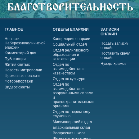
ГЛАВНОЕ
ОТДЕЛЫ ЕПАРХИИ
ЗАПИСКИ
ОНЛАЙН
Новости
Канцелярия епархии
Набережночелнинской
Подать записку
Социальный отдел
епархии
онлайн
Отдел религиозного
Комментарий дня
Поставить свечу
образования и
онлайн
Публикации
катехизации
Нужды храмов
Жития святых
Отдел по
взаимодействию с
Новости митрополии
казачеством
Церковные новости
Отдел по культуре
Фоторепортажи
Отдел по
Видеосюжеты
взаимодействию с
вооруженными силами
и
правоохранительными
органами
Отдел по тюремному
служению
Миссионерский отдел
Епархиальный склад
Воскресная школа
Школа катехизаторов