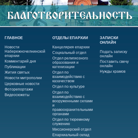
ГЛАВНОЕ
ОТДЕЛЫ ЕПАРХИИ
ЗАПИСКИ
ОНЛАЙН
Новости
Канцелярия епархии
Набережночелнинской
Подать записку
Социальный отдел
епархии
онлайн
Отдел религиозного
Комментарий дня
Поставить свечу
образования и
онлайн
Публикации
катехизации
Нужды храмов
Жития святых
Отдел по
взаимодействию с
Новости митрополии
казачеством
Церковные новости
Отдел по культуре
Фоторепортажи
Отдел по
Видеосюжеты
взаимодействию с
вооруженными силами
и
правоохранительными
органами
Отдел по тюремному
служению
Миссионерский отдел
Епархиальный склад