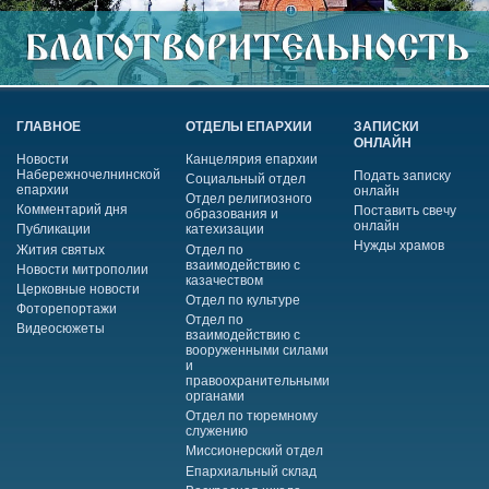
ГЛАВНОЕ
ОТДЕЛЫ ЕПАРХИИ
ЗАПИСКИ
ОНЛАЙН
Новости
Канцелярия епархии
Набережночелнинской
Подать записку
Социальный отдел
епархии
онлайн
Отдел религиозного
Комментарий дня
Поставить свечу
образования и
онлайн
Публикации
катехизации
Нужды храмов
Жития святых
Отдел по
взаимодействию с
Новости митрополии
казачеством
Церковные новости
Отдел по культуре
Фоторепортажи
Отдел по
Видеосюжеты
взаимодействию с
вооруженными силами
и
правоохранительными
органами
Отдел по тюремному
служению
Миссионерский отдел
Епархиальный склад