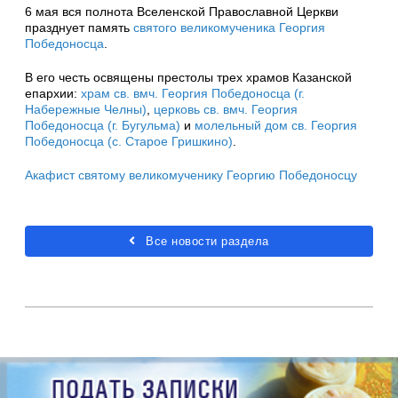
6 мая вся полнота Вселенской Православной Церкви
празднует память
святого великомученика Георгия
Победоносца
.
В его честь освящены престолы трех храмов Казанской
епархии:
храм св. вмч. Георгия Победоносца (г.
Набережные Челны)
,
церковь св. вмч. Георгия
Победоносца (г. Бугульма)
и
молельный дом св. Георгия
Победоносца (с. Старое Гришкино)
.
Акафист святому великомученику Георгию Победоносцу
Все новости раздела