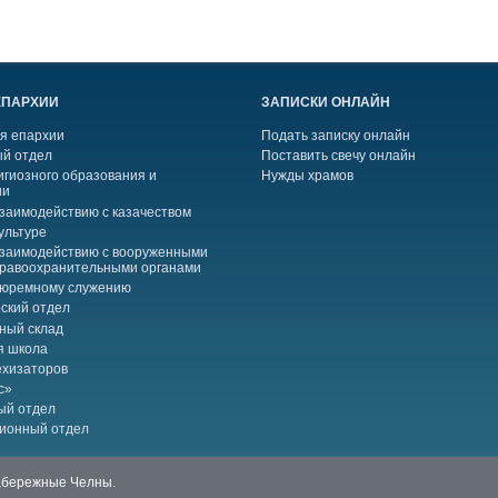
ЕПАРХИИ
ЗАПИСКИ ОНЛАЙН
я епархии
Подать записку онлайн
й отдел
Поставить свечу онлайн
игиозного образования и
Нужды храмов
ии
взаимодействию с казачеством
ультуре
взаимодействию с вооруженными
правоохранительными органами
тюремному служению
ский отдел
ный склад
я школа
ехизаторов
с»
ый отдел
ионный отдел
Набережные Челны.