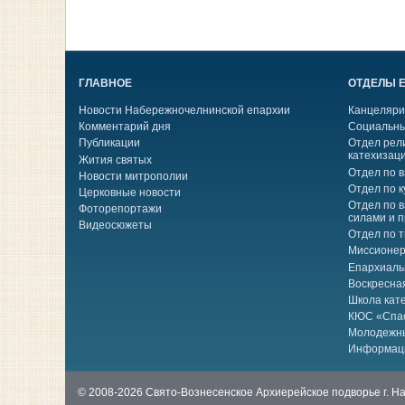
ГЛАВНОЕ
ОТДЕЛЫ 
Новости Набережночелнинской епархии
Канцеляри
Комментарий дня
Социальны
Публикации
Отдел рел
катехизац
Жития святых
Отдел по 
Новости митрополии
Отдел по к
Церковные новости
Отдел по 
Фоторепортажи
силами и 
Видеосюжеты
Отдел по 
Миссионер
Епархиаль
Воскресна
Школа кат
КЮС «Спа
Молодежн
Информац
© 2008-2026 Свято-Вознесенское Архиерейское подворье г. 