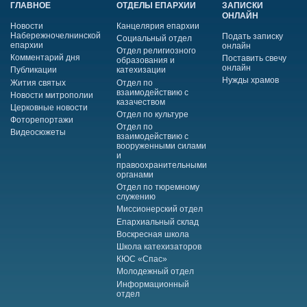
ГЛАВНОЕ
ОТДЕЛЫ ЕПАРХИИ
ЗАПИСКИ
ОНЛАЙН
Новости
Канцелярия епархии
Набережночелнинской
Подать записку
Социальный отдел
епархии
онлайн
Отдел религиозного
Комментарий дня
Поставить свечу
образования и
онлайн
Публикации
катехизации
Нужды храмов
Жития святых
Отдел по
взаимодействию с
Новости митрополии
казачеством
Церковные новости
Отдел по культуре
Фоторепортажи
Отдел по
Видеосюжеты
взаимодействию с
вооруженными силами
и
правоохранительными
органами
Отдел по тюремному
служению
Миссионерский отдел
Епархиальный склад
Воскресная школа
Школа катехизаторов
КЮС «Спас»
Молодежный отдел
Информационный
отдел