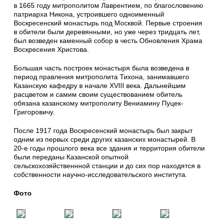
в 1665 году митрополитом Лаврентием, по благословению
патриарха Никона, устроившего одноименный
Воскресенский монастырь под Москвой. Первые строения
в обители были деревянными, но уже через тридцать лет,
был возведен каменный собор в честь Обновления Храма
Воскресения Христова.
Большая часть построек монастыря была возведена в
период правления митрополита Тихона, занимавшего
Казанскую кафедру в начале XVIII века. Дальнейшим
расцветом и самим своим существованием обитель
обязана казанскому митрополиту Вениамину Пуцек-
Григоровичу.
После 1917 года Воскресенский монастырь был закрыт
одним из первых среди других казанских монастырей. В
20-е годы прошлого века все здания и территория обители
были переданы Казанской опытной
сельскохозяйственнной станции и до сих пор находятся в
собственности научно-исследовательского института.
Фото