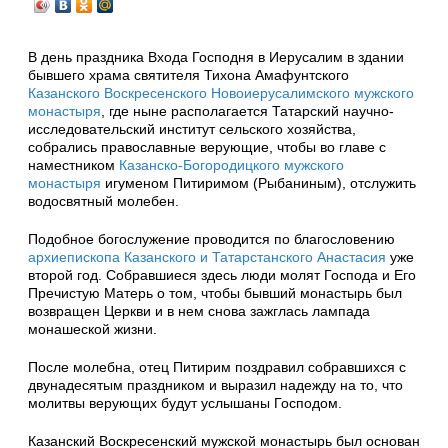
В день праздника Входа Господня в Иерусалим в здании
бывшего храма святителя Тихона Амафунтского
Казанского Воскресенского Новоиерусалимского мужского
монастыря
, где ныне располагается Татарский научно-
исследовательский институт сельского хозяйства,
собрались православные верующие, чтобы во главе с
наместником
Казанско-Богородицкого мужского
монастыря
игуменом Питиримом (Рыбаниным), отслужить
водосвятный молебен.
Подобное богослужение проводится по благословению
архиепископа Казанского и Татарстанского Анастасия
уже
второй год. Собравшиеся здесь люди молят Господа и Его
Пречистую Матерь о том, чтобы бывший монастырь был
возвращен Церкви и в нем снова зажглась лампада
монашеской жизни.
После молебна, отец Питирим поздравил собравшихся с
двунадесятым праздником и выразил надежду на то, что
молитвы верующих будут услышаны Господом.
Казанский Воскресенский мужской монастырь был основан