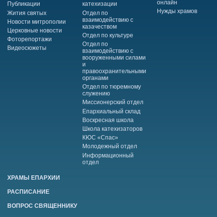
онлайн
Публикации
катехизации
Нужды храмов
Жития святых
Отдел по
взаимодействию с
Новости митрополии
казачеством
Церковные новости
Отдел по культуре
Фоторепортажи
Отдел по
Видеосюжеты
взаимодействию с
вооруженными силами
и
правоохранительными
органами
Отдел по тюремному
служению
Миссионерский отдел
Епархиальный склад
Воскресная школа
Школа катехизаторов
КЮС «Спас»
Молодежный отдел
Информационный
отдел
ХРАМЫ ЕПАРХИИ
РАСПИСАНИЕ
ВОПРОС СВЯЩЕННИКУ