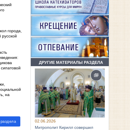
ческий
ого
кол города,
 русской
асть
еведения:
ДРУГИЕ МАТЕРИАЛЫ РАЗДЕЛА
щикова
ы сипатовой
жи,
 социальной
ь, на
02.06.2026
 раздела
Митрополит Кирилл совершил