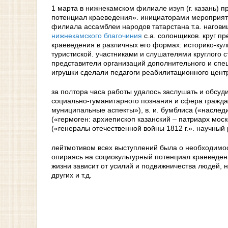
1 марта в нижнекамском филиале иэуп (г. казань) 
потенциал краеведения». инициаторами мероприятия
филиала ассамблеи народов татарстана т.а. нагов
нижнекамского благочиния
с.а. солонщиков. круг п
краеведения в различных его формах: историко-кул
туристиской. участниками и слушателями круглого с
представители организаций дополнительного и спе
игрушки сделали педагоги реабилитационного центр
за полтора часа работы удалось заслушать и обсуди
социально-гуманитарного познания и сфера граждан
муниципальные аспекты»), в. и. бумблиса («наслед
(«гермоген: архиепископ казанский – патриарх мос
(«генералы отечественной войны 1812 г.». научный р
лейтмотивом всех выступлений была о необходимо
опираясь на социокультурный потенциал краеведения
жизни зависит от усилий и подвижничества людей, 
других и т.д.