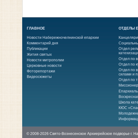
ГЛАВНОЕ
ОТДЕЛЫ 
Новости Набережночелнинской епархии
Канцеляри
Комментарий дня
Социальны
Публикации
Отдел рел
катехизац
Жития святых
Отдел по 
Новости митрополии
Отдел по к
Церковные новости
Отдел по 
Фоторепортажи
силами и 
Видеосюжеты
Отдел по 
Миссионер
Епархиаль
Воскресна
Школа кат
КЮС «Спа
Молодежн
Информац
© 2008-2026 Свято-Вознесенское Архиерейское подворье г. 