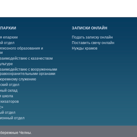
ЕПАРХИИ
ЗАПИСКИ ОНЛАЙН
я епархии
Подать записку онлайн
й отдел
Поставить свечу онлайн
игиозного образования и
Нужды храмов
ии
взаимодействию с казачеством
ультуре
взаимодействию с вооруженными
правоохранительными органами
тюремному служению
ский отдел
ный склад
я школа
ехизаторов
с»
ый отдел
ионный отдел
Набережные Челны.