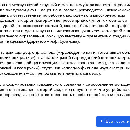
прошел межвузовский «круглый стол» на тему «гражданско-патриоти
 выступили д.ф.н., доцент о.д. агапов, руководитель нижнекамск
ицына и ответственный по работе с молодёжью и миссионерством
редложенных организаторами вопросов привлек многих любителей
ьтурной, этноконфессиональной, эколого-биологической, географо-
тола стали студенты вузов г. нижнекамска, учащиеся колледжей и ш
циального образования. большую выставку – презентацию традиций
а «надежда» (директор – н.ф. буханова).
ть доклады доц. о.д. агапова («краеведение как интегративная обл
ских инициатив»), т. а. наговицыной («гражданский потенциал кра
ие православной цивилизации в зеркале краеведения»), с.а. солон
ковский и всея руси»), студентки колледжа филиала иэуп екатерин
уководитель – ст. преподаватель иэуп агапова э.и.).
сти формирования гражданского сознания и самосознания молоде
, т.е. тип знания, который свидетельствует о том, что устройство
не перекладывающих ответственность о собственной жизни на власт
Все новости