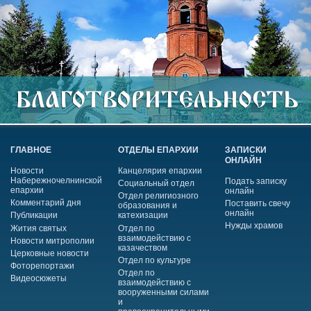
ГЛАВНОЕ
ОТДЕЛЫ ЕПАРХИИ
ЗАПИСКИ
ОНЛАЙН
Новости
Канцелярия епархии
Набережночелнинской
Подать записку
Социальный отдел
епархии
онлайн
Отдел религиозного
Комментарий дня
Поставить свечу
образования и
онлайн
Публикации
катехизации
Нужды храмов
Жития святых
Отдел по
взаимодействию с
Новости митрополии
казачеством
Церковные новости
Отдел по культуре
Фоторепортажи
Отдел по
Видеосюжеты
взаимодействию с
вооруженными силами
и