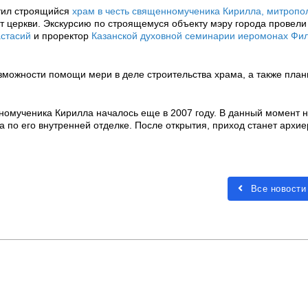
етил строящийся
храм в честь священномученика Кирилла, митропо
т церкви. Экскурсию по строящемуся объекту мэру города провели
астасий
и проректор
Казанской духовной семинарии
иеромонах Фи
зможности помощи мери в деле строительства храма, а также пла
номученика Кирилла началось еще в 2007 году. В данный момент н
а по его внутренней отделке. После открытия, приход станет архи
Все новости