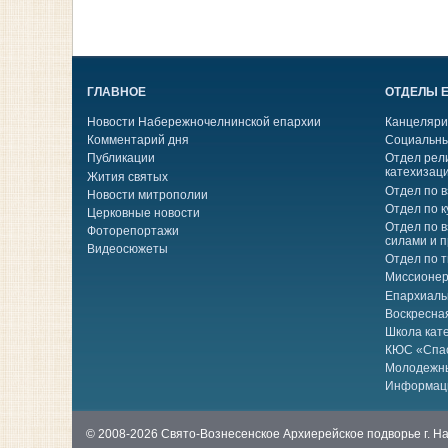
ГЛАВНОЕ
ОТДЕЛЫ 
Новости Набережночелнинской епархии
Канцеляри
Комментарий дня
Социальны
Публикации
Отдел рел
катехизац
Жития святых
Отдел по 
Новости митрополии
Отдел по к
Церковные новости
Отдел по 
Фоторепортажи
силами и 
Видеосюжеты
Отдел по 
Миссионер
Епархиаль
Воскресна
Школа кат
КЮС «Спа
Молодежн
Информац
© 2008-2026 Свято-Вознесенское Архиерейское подворье г. 