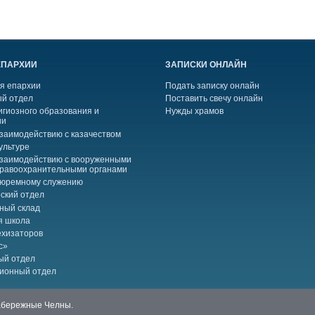
ЕПАРХИИ
ЗАПИСКИ ОНЛАЙН
я епархии
Подать записку онлайн
й отдел
Поставить свечу онлайн
игиозного образования и
Нужды храмов
ии
взаимодействию с казачеством
ультуре
взаимодействию с вооруженными
правоохранительными органами
тюремному служению
ский отдел
ный склад
я школа
ехизаторов
с»
ый отдел
ионный отдел
Набережные Челны.