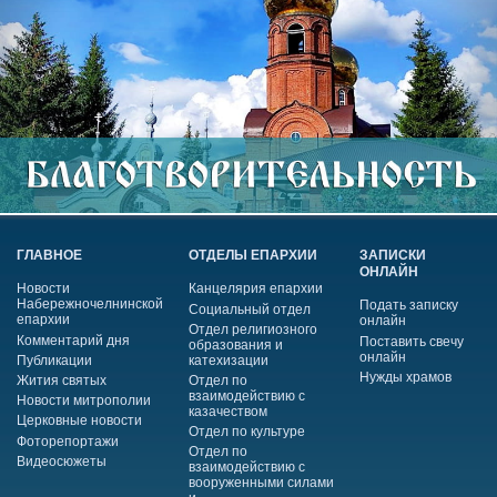
ГЛАВНОЕ
ОТДЕЛЫ ЕПАРХИИ
ЗАПИСКИ
ОНЛАЙН
Новости
Канцелярия епархии
Набережночелнинской
Подать записку
Социальный отдел
епархии
онлайн
Отдел религиозного
Комментарий дня
Поставить свечу
образования и
онлайн
Публикации
катехизации
Нужды храмов
Жития святых
Отдел по
взаимодействию с
Новости митрополии
казачеством
Церковные новости
Отдел по культуре
Фоторепортажи
Отдел по
Видеосюжеты
взаимодействию с
вооруженными силами