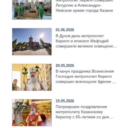
Митрополит Кирилл совершил
Литургию в Александро-
Невском храме города Казани
01.06.2026
В Духов день митрополит
Кирилл и епископ Мефодий
совершили великое освящение
возрождённого Троицкого
храма в селе Верхний Багряж
20.05.2026
В канун праздника Вознесения
Господня митрополит Кирилл
совершил всенощное бдение в
храме Казанской духовной
семинарии
15.05.2026
Патриаршее поздравление
митрополиту Казанскому
Кириллу с 65-летием со дня
рождения