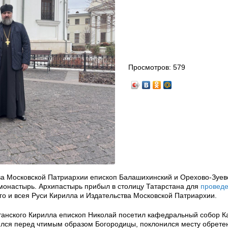
Просмотров:
579
тва Московской Патриархии епископ Балашихинский и Орехово-Зуев
монастырь. Архипастырь прибыл в столицу Татарстана для
провед
о и всея Руси Кирилла и Издательства Московской Патриархии.
танского Кирилла епископ Николай посетил кафедральный собор К
лся перед чтимым образом Богородицы, поклонился месту обрете