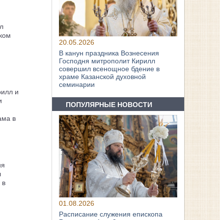
л
ком
20.05.2026
В канун праздника Вознесения
Господня митрополит Кирилл
совершил всенощное бдение в
храме Казанской духовной
семинарии
рилл и
и
ПОПУЛЯРНЫЕ НОВОСТИ
ама в
ия
л
 в
01.08.2026
Расписание служения епископа