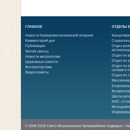
ГЛАВНОЕ
ОТДЕЛЫ 
Новости Набережночелнинской епархии
Канцеляри
Комментарий дня
Социальны
Публикации
Отдел рел
катехизац
Жития святых
Отдел по 
Новости митрополии
Отдел по к
Церковные новости
Отдел по 
Фоторепортажи
силами и 
Видеосюжеты
Отдел по 
Миссионер
Епархиаль
Воскресна
Школа кат
КЮС «Спа
Молодежн
Информац
© 2008-2026 Свято-Вознесенское Архиерейское подворье г. 