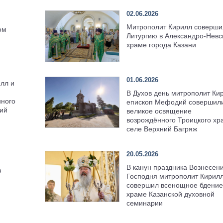
02.06.2026
Митрополит Кирилл соверши
ом
Литургию в Александро-Невс
храме города Казани
01.06.2026
лл и
В Духов день митрополит Ки
нного
епископ Мефодий совершил
ний
великое освящение
возрождённого Троицкого хр
селе Верхний Багряж
я
20.05.2026
В канун праздника Вознесен
в
Господня митрополит Кирил
совершил всенощное бдение
храме Казанской духовной
семинарии