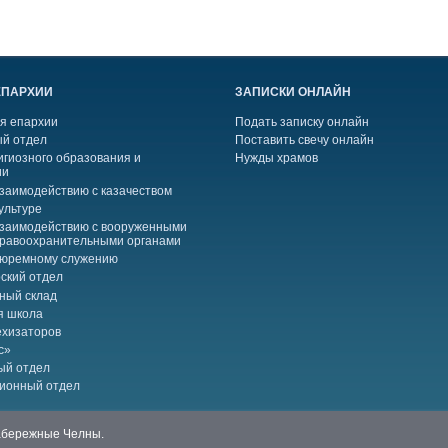
ЕПАРХИИ
ЗАПИСКИ ОНЛАЙН
я епархии
Подать записку онлайн
й отдел
Поставить свечу онлайн
игиозного образования и
Нужды храмов
ии
взаимодействию с казачеством
ультуре
взаимодействию с вооруженными
правоохранительными органами
тюремному служению
ский отдел
ный склад
я школа
ехизаторов
с»
ый отдел
ионный отдел
Набережные Челны.