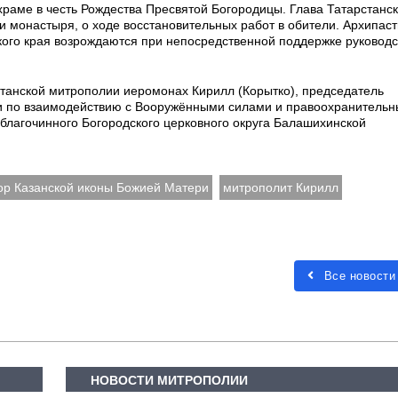
аме в честь Рождества Пресвятой Богородицы. Глава Татарстанс
и монастыря, о ходе восстановительных работ в обители. Архипас
кого края возрождаются при непосредственной поддержке руководс
станской митрополии иеромонах Кирилл (Корытко), председатель
и по взаимодействию с Вооружёнными силами и правоохранитель
благочинного Богородского церковного округа Балашихинской
ор Казанской иконы Божией Матери
митрополит Кирилл
Все новости
НОВОСТИ МИТРОПОЛИИ