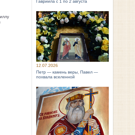
Гавриила с 1 по 2 августа
иллу
я
12.07.2026
Петр — камень веры, Павел —
похвала вселенной