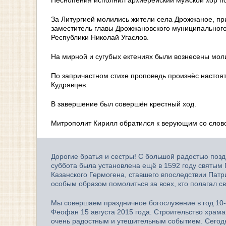
За Литургией молились жители села Дрожжаное, пр
заместитель главы Дрожжановского муниципального
Республики Николай Угаслов.
На мирной и сугубых ектениях были вознесены моли
По запричастном стихе проповедь произнёс настоя
Кудрявцев.
В завершение был совершён крестный ход.
Митрополит Кирилл обратился к верующим со слов
Дорогие братья и сестры! С большой радостью поз
суббота была установлена ещё в 1592 году святым
Казанского Гермогена, ставшего впоследствии Пат
особым образом помолиться за всех, кто полагал с
Мы совершаем праздничное богослужение в год 10-
Феофан 15 августа 2015 года. Строительство храма
очень радостным и утешительным событием. Сегод