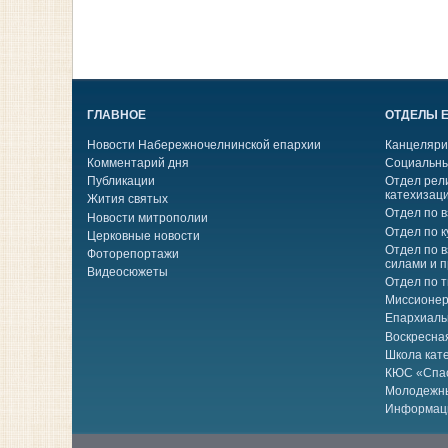
ГЛАВНОЕ
ОТДЕЛЫ 
Новости Набережночелнинской епархии
Канцеляри
Комментарий дня
Социальны
Публикации
Отдел рел
катехизац
Жития святых
Отдел по 
Новости митрополии
Отдел по к
Церковные новости
Отдел по 
Фоторепортажи
силами и 
Видеосюжеты
Отдел по 
Миссионер
Епархиаль
Воскресна
Школа кат
КЮС «Спа
Молодежн
Информац