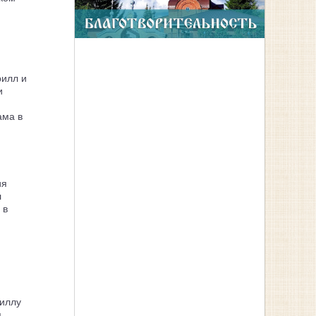
рилл и
и
ама в
ия
л
 в
иллу
я