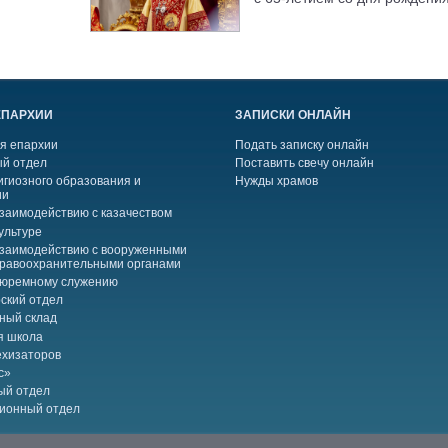
ЕПАРХИИ
ЗАПИСКИ ОНЛАЙН
я епархии
Подать записку онлайн
й отдел
Поставить свечу онлайн
игиозного образования и
Нужды храмов
ии
взаимодействию с казачеством
ультуре
взаимодействию с вооруженными
правоохранительными органами
тюремному служению
ский отдел
ный склад
я школа
ехизаторов
с»
ый отдел
ионный отдел