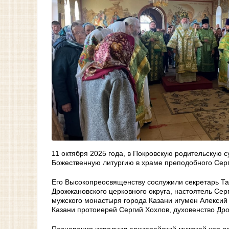
11 октября 2025 года, в Покровскую родительскую 
Божественную литургию в храме преподобного Серг
Его Высокопреосвященству сослужили секретарь Та
Дрожжановского церковного округа, настоятель Сер
мужского монастыря города Казани игумен Алексий 
Казани протоиерей Сергий Хохлов, духовенство Др
Песнопения исполнил архиерейский мужской хор п