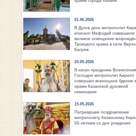
храме города Казани
01.06.2026
В Духов день митрополит Кири
епископ Мефодий совершили
великое освящение возрождё
Троицкого храма в селе Верх
Багряж
20.05.2026
В канун праздника Вознесени
Господня митрополит Кирилл
совершил всенощное бдение 
храме Казанской духовной
семинарии
15.05.2026
Патриаршее поздравление
митрополиту Казанскому Кири
65-летием со дня рождения