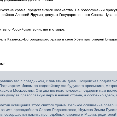
ихожане храма, представители казачества. На богослужении прису
 района Алексей Ярухин, депутат Государственного Совета Чуваш
твы о Российском воинстве и о мире.
тель Казанско-Богородицкого храма в селе Убеи протоиерей Влад
ом:
дравляю вас с праздником, с памятным днём! Покровская родитель
 Патриархом Иовом по ходатайству его будущего преемника, митро
риархом Московским. Эти два великих человека подарили нам возм
вою душу за православную веру в нашей стране, а особенно здесь, 
летия освящения этого святого храма. Великое освящение соверш
 во имя преподобного Сергия Радонежского, Игумена Земли Русско
ня совершается память преподобных Кирилла и Марии, родителей