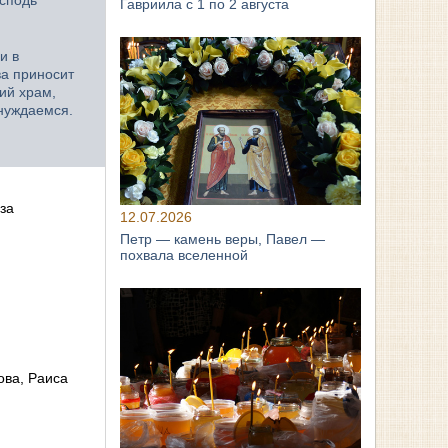
Гавриила с 1 по 2 августа
и в
ва приносит
ий храм,
 нуждаемся.
за
12.07.2026
Петр — камень веры, Павел —
похвала вселенной
ова, Раиса