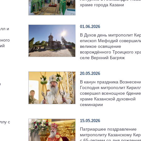
храме города Казани
01.06.2026
лл и
В Духов день митрополит Ки
нного
епископ Мефодий совершил
ний
великое освящение
возрождённого Троицкого хр
селе Верхний Багряж
я
20.05.2026
В канун праздника Вознесен
в
Господня митрополит Кирил
совершил всенощное бдение
храме Казанской духовной
семинарии
15.05.2026
ллу с
Патриаршее поздравление
митрополиту Казанскому Кир
с 65-летием со дня рождени