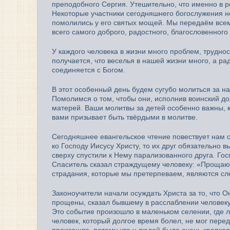
преподобного Сергия. Утешительно, что именно в р
Некоторые участники сегодняшнего богослужения н
помолились у его святых мощей. Мы передаём всем
всего самого доброго, радостного, благословенног
У каждого человека в жизни много проблем, трудно
получается, что веселья в нашей жизни много, а ра
соединяется с Богом.
В этот особенный день будем сугубо молиться за н
Помолимся о том, чтобы они, исполнив воинский до
матерей. Ваши молитвы за детей особенно важны, к
вами призывает быть твёрдыми в молитве.
Сегодняшнее евангельское чтение повествует нам о 
ко Господу Иисусу Христу, то их друг обязательно 
сверху спустили к Нему парализованного друга. Гос
Спаситель сказал страждущему человеку: «Прощаютс
страдания, которые мы претерпеваем, являются сл
Законоучители начали осуждать Христа за то, что О
прощены, сказал бывшему в расслаблении человеку:
Это событие произошло в маленьком селении, где л
человек, который долгое время болел, не мог пере
произошло, потому что у людей была очень крепкая 