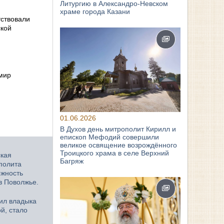
Литургию в Александро-Невском
храме города Казани
тствовали
ской
имир
01.06.2026
В Духов день митрополит Кирилл и
епископ Мефодий совершили
великое освящение возрождённого
Троицкого храма в селе Верхний
ская
Багряж
полита
ожность
в Поволжье.
ил владыка
й, стало