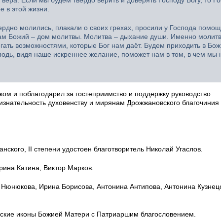
е в этой жизни.
рдно молились, плакали о своих грехах, просили у Господа помощ
ам Божий – дом молитвы. Молитва – дыхание души. Именно молит
ать возможностями, которые Бог нам даёт. Будем приходить в Бож
сподь, видя наше искреннее желание, поможет нам в том, в чем мы
ом и поблагодарил за гостеприимство и поддержку руководство
изнательность духовенству и мирянам Дрожжановского благочиния 
нского, II степени удостоен благотворитель Николай Угаслов.
рина Катина, Виктор Марков.
Нюнюкова, Ирина Борисова, Антонина Антипова, Антонина Кузнец
ские иконы Божией Матери с Патриаршим благословением.