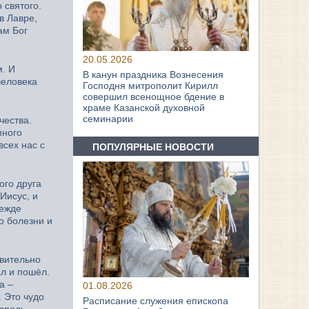
 святого.
в Лавре,
ам Бог
20.05.2026
м. И
В канун праздника Вознесения
человека
Господня митрополит Кирилл
совершил всенощное бдение в
храме Казанской духовной
семинарии
чества.
много
всех нас с
ПОПУЛЯРНЫЕ НОВОСТИ
ого друга
Иисус, и
режде
о болезни и
твительно
ал и пошёл.
а –
01.08.2026
. Это чудо
Расписание служения епископа
осподь