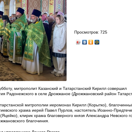
Просмотров:
725
субботу, митрополит Казанский и Татарстанский Кирилл совершил
ия Радонежского в селе Дрожжаное (Дрожжановский район Татарст
тарстанской митрополии иеромонах Кирилл (Корытко), благочинны
гиевского храма иерей Павел Пурлов, настоятель Иоанно-Предтече
(Яцейко), клирик храма благоверного князя Александра Невского г
ожжановского благочиния.
од управлением Дениса Рогова.