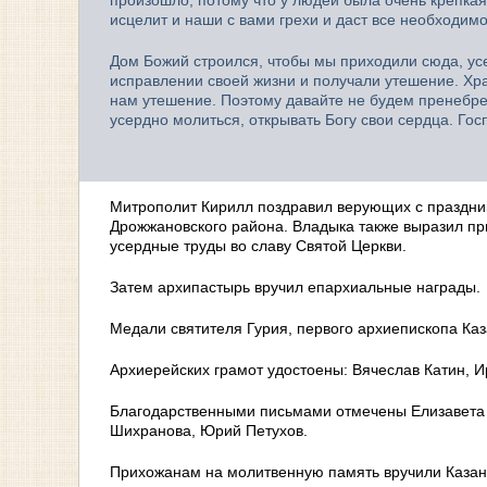
исцелит и наши с вами грехи и даст все необходимо
Дом Божий строился, чтобы мы приходили сюда, усе
исправлении своей жизни и получали утешение. Хр
нам утешение. Поэтому давайте не будем пренебрег
усердно молиться, открывать Богу свои сердца. Го
Митрополит Кирилл поздравил верующих с праздник
Дрожжановского района. Владыка также выразил пр
усердные труды во славу Святой Церкви.
Затем архипастырь вручил епархиальные награды.
Медали святителя Гурия, первого архиепископа Каза
Архиерейских грамот удостоены: Вячеслав Катин, И
Благодарственными письмами отмечены Елизавета 
Шихранова, Юрий Петухов.
Прихожанам на молитвенную память вручили Казан