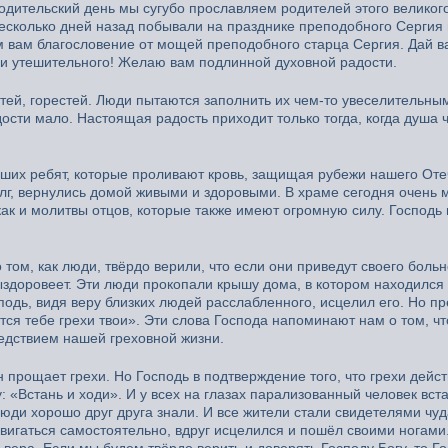
одительский день мы сугубо прославляем родителей этого великого
есколько дней назад побывали на празднике преподобного Сергия 
 вам благословение от мощей преподобного старца Сергия. Дай в
о и утешительного! Желаю вам подлинной духовной радости.
стей, горестей. Люди пытаются заполнить их чем-то увеселительны
дости мало. Настоящая радость приходит только тогда, когда душа 
аших ребят, которые проливают кровь, защищая рубежи нашего Оте
лг, вернулись домой живыми и здоровыми. В храме сегодня очень 
ак и молитвы отцов, которые также имеют огромную силу. Господь 
том, как люди, твёрдо верили, что если они приведут своего больн
выздоровеет. Эти люди прокопали крышу дома, в котором находился 
подь, видя веру близких людей расслабленного, исцелил его. Но п
я тебе грехи твои». Эти слова Господа напоминают нам о том, чт
едствием нашей греховной жизни.
н прощает грехи. Но Господь в подтверждение того, что грехи дейс
 «Встань и ходи». И у всех на глазах парализованный человек вст
юди хорошо друг друга знали. И все жители стали свидетелями чуд
двигаться самостоятельно, вдруг исцелился и пошёл своими ногами
вера. Если мы будем твёрдо верить и доверять Господу Богу, то Г