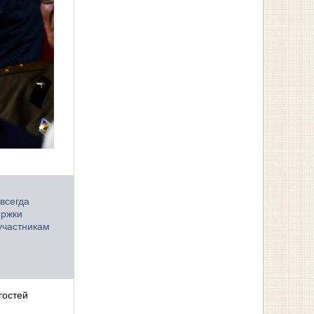
всегда
ержки
участникам
гостей