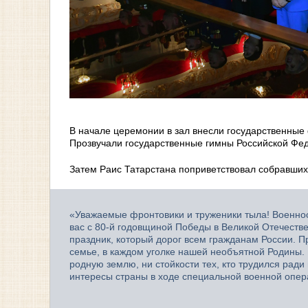
В начале церемонии в зал внесли государственные
Прозвучали государственные гимны Российской Фед
Затем Раис Татарстана поприветствовал собравших
«Уважаемые фронтовики и труженики тыла! Военнос
вас с 80-й годовщиной Победы в Великой Отечест
праздник, который дорог всем гражданам России. Пр
семье, в каждом уголке нашей необъятной Родины. 
родную землю, ни стойкости тех, кто трудился ради
интересы страны в ходе специальной военной опер