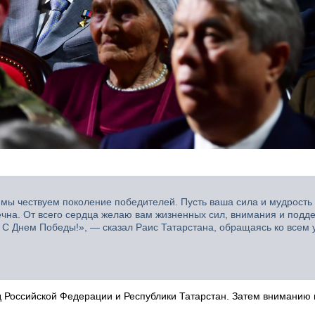
 мы чествуем поколение победителей. Пусть ваша сила и мудрость 
ечна. От всего сердца желаю вам жизненных сил, внимания и подд
. С Днем Победы!», — сказал Раис Татарстана, обращаясь ко всем 
д Российской Федерации и Республики Татарстан. Затем вниманию 