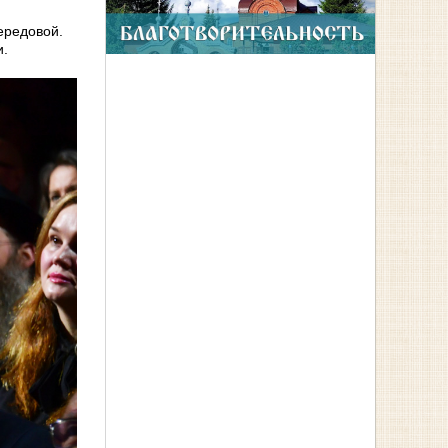
ередовой.
и.