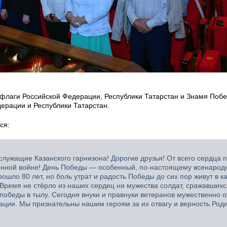
 флаги Российской Федерации, Республики Татарстан и Знамя Поб
ерации и Республики Татарстан.
ся:
лужащие Казанского гарнизона! Дорогие друзья! От всего сердца 
венной войне! День Победы — особенный, по-настоящему всенарод
ошло 80 лет, но боль утрат и радость Победы до сих пор живут в к
Время не стёрло из наших сердец ни мужества солдат, сражавшихс
 победы в тылу. Сегодня внуки и правнуки ветеранов мужественно 
ации. Мы признательны нашим героям за их отвагу и верность Род