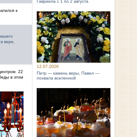
Гавриила с 1 по 2 августа
атился к
вашего
в вере,
12.07.2026
центром. 22
Петр — камень веры, Павел —
беды в этом
похвала вселенной