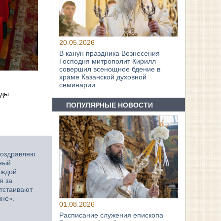
20.05.2026
В канун праздника Вознесения
Господня митрополит Кирилл
совершил всенощное бдение в
храме Казанской духовной
семинарии
еды.
ПОПУЛЯРНЫЕ НОВОСТИ
поздравляю
ный
аждой
я за
отстаивают
ине».
01.08.2026
Расписание служения епископа