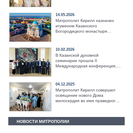
храме Казанской духовной
семинарии
14.05.2026
Митрополит Кирилл назначен
игуменом Казанского
Богородицкого монастыря
города Казани
10.02.2026
В Казанской духовной
семинарии прошла II
Международная конференция,
посвящённая исламоведческому
наследию Казанской духовной
академии
04.12.2025
Митрополит Кирилл совершил
освящение нового Дома
милосердия во имя праведного
Иоанна Кронштадтского
НОВОСТИ МИТРОПОЛИИ