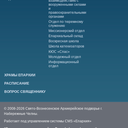
взаимодействию с
вооруженными силами
и
правоохранительными
органами
Отдел по тюремному
служению
Миссионерский отдел
Епархиальный склад
Воскресная школа
Школа катехизаторов
КЮС «Спас»
Молодежный отдел
Информационный
отдел
ХРАМЫ ЕПАРХИИ
РАСПИСАНИЕ
ВОПРОС СВЯЩЕННИКУ
© 2008-2026 Свято-Вознесенское Архиерейское подворье г.
Набережные Челны.
Работает под управлением системы
CMS «Епархия»