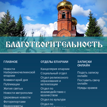
ГЛАВНОЕ
ОТДЕЛЫ ЕПАРХИИ
ЗАПИСКИ
ОНЛАЙН
Новости
Канцелярия епархии
Набережночелнинской
Подать записку
Социальный отдел
епархии
онлайн
Отдел религиозного
Комментарий дня
Поставить свечу
образования и
онлайн
Публикации
катехизации
Нужды храмов
Жития святых
Отдел по
взаимодействию с
Новости митрополии
казачеством
Церковные новости
Отдел по культуре
Фоторепортажи
Отдел по
Видеосюжеты