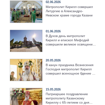
02.06.2026
Митрополит Кирилл совершил
Литургию в Александро-
Невском храме города Казани
01.06.2026
В Духов день митрополит
Кирилл и епископ Мефодий
совершили великое освящение
возрождённого Троицкого
храма в селе Верхний Багряж
20.05.2026
В канун праздника Вознесения
Господня митрополит Кирилл
совершил всенощное бдение в
храме Казанской духовной
семинарии
15.05.2026
Патриаршее поздравление
митрополиту Казанскому
Кириллу с 65-летием со дня