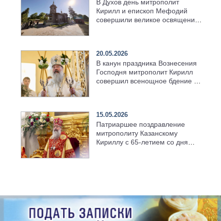
В Духов день митрополит
Кирилл и епископ Мефодий
совершили великое освящение
возрождённого Троицкого
храма в селе Верхний Багряж
20.05.2026
В канун праздника Вознесения
Господня митрополит Кирилл
совершил всенощное бдение в
храме Казанской духовной
семинарии
15.05.2026
Патриаршее поздравление
митрополиту Казанскому
Кириллу с 65-летием со дня
рождения