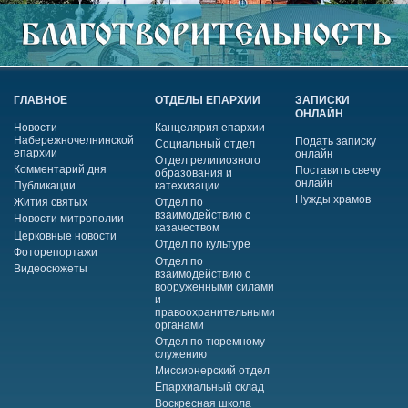
ГЛАВНОЕ
ОТДЕЛЫ ЕПАРХИИ
ЗАПИСКИ
ОНЛАЙН
Новости
Канцелярия епархии
Набережночелнинской
Подать записку
Социальный отдел
епархии
онлайн
Отдел религиозного
Комментарий дня
Поставить свечу
образования и
онлайн
Публикации
катехизации
Нужды храмов
Жития святых
Отдел по
взаимодействию с
Новости митрополии
казачеством
Церковные новости
Отдел по культуре
Фоторепортажи
Отдел по
Видеосюжеты
взаимодействию с
вооруженными силами
и
правоохранительными
органами
Отдел по тюремному
служению
Миссионерский отдел
Епархиальный склад
Воскресная школа