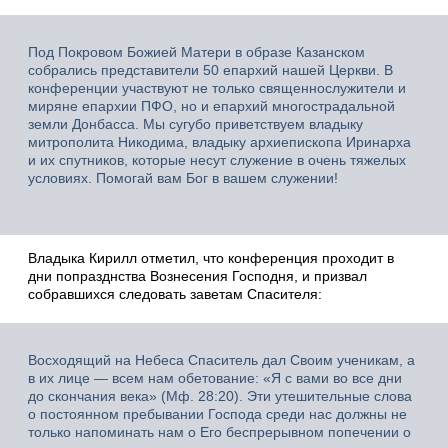
Под Покровом Божией Матери в образе Казанском
собрались представители 50 епархий нашей Церкви. В
конференции участвуют не только священнослужители и
миряне епархии ПФО, но и епархий многострадальной
земли Донбасса. Мы сугубо приветствуем владыку
митрополита Никодима, владыку архиепископа Иринарха
и их спутников, которые несут служение в очень тяжелых
условиях. Помогай вам Бог в вашем служении!
Владыка Кирилл отметил, что конференция проходит в
дни попразднства Вознесения Господня, и призвал
собравшихся следовать заветам Спасителя:
Восходящий на Небеса Спаситель дал Своим ученикам, а
в их лице — всем нам обетование: «Я с вами во все дни
до скончания века» (Мф. 28:20). Эти утешительные слова
о постоянном пребывании Господа среди нас должны не
только напоминать нам о Его беспрерывном попечении о