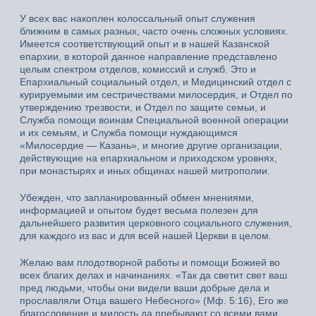
У всех вас накоплен колоссальный опыт служения
ближним в самых разных, часто очень сложных условиях.
Имеется соответствующий опыт и в нашей Казанской
епархии, в которой данное направление представлено
целым спектром отделов, комиссий и служб. Это и
Епархиальный социальный отдел, и Медицинский отдел с
курируемыми им сестричествами милосердия, и Отдел по
утверждению трезвости, и Отдел по защите семьи, и
Служба помощи воинам Специальной военной операции
и их семьям, и Служба помощи нуждающимся
«Милосердие — Казань», и многие другие организации,
действующие на епархиальном и приходском уровнях,
при монастырях и иных общинах нашей митрополии.
Убежден, что запланированный обмен мнениями,
информацией и опытом будет весьма полезен для
дальнейшего развития церковного социального служения,
для каждого из вас и для всей нашей Церкви в целом.
Желаю вам плодотворной работы и помощи Божией во
всех благих делах и начинаниях. «Так да светит свет ваш
пред людьми, чтобы они видели ваши добрые дела и
прославляли Отца вашего Небесного» (Мф. 5:16), Его же
благословение и милость да пребывают со всеми вами.