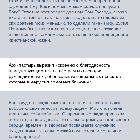
людях, но и сподвигать нас на ответное непрестанное
служение Ему. Как и чем мы можем сейчас послужить
Богу? Ответ на этот вопрос дал нам Сам Господь, сказав:
«истинно говорю вам: так как вы сделали это одному из
сих братьев Моих меньших, то сделали Мне» (Мф. 25:40).
Поэтому благотворительность и социальное служение
являются неотъемлемыми составляющими полноценной
христианской жизни.
Архипастырь выразил искреннюю благодарность
присутствующим в зале сёстрам милосердия,
руководителям и добровольцам социальных проектов,
которые в меру сил помогают ближним:
Ваш труд не всегда заметен, но он очень важен. Даже
доброе слово приносит пользу людям. Мир стал очень
жестоким, себялюбивым. Современные люди привыкли
получать, а не отдавать. Но вы все огромную часть своего
сердца, времени и здоровья посвящаете служению
нуждающимся людям. Низкий вам поклон и сердечная
благодарность!