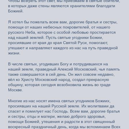
Чтобы возгреть этот свет, мы приезжаем в святые обители,
в которых даже стены являются хранителями благодати
Божией.
Я хотел бы пожелать всем вам, дорогие братья и сестры,
помощи от наших небесных покровителей, от нашего
русского Неба, которое с особой любовью простирается
над нашей землей. Пусть святые угодники Божии,
просиявшие от края до края Святой Руси, помогают,
утешают и направляют каждого из нас на путь праведной
жизни.
В числе святых, угодивших Богу и потрудившихся на
нашей земле, праведный Алексий Московский, чья память
также совершается в сей день. Он жил совсем недавно,
вёл ко Христу Московский народ, создал прекрасную
общину, которая сегодня возобновила жизнь во граде
Москве.
Многие из нас носят имена святых угодников Божиих,
просиявших на нашей Русской земле. Их молитвами да
спасет и помилует нас Господь. Всем вам, дорогие братья
и сестры, отцы и матери, желаю доброго здоровья,
помощи Божией, утешения и радости в этот священный
воскресный праздничный день, когда мы вспоминаем Всех