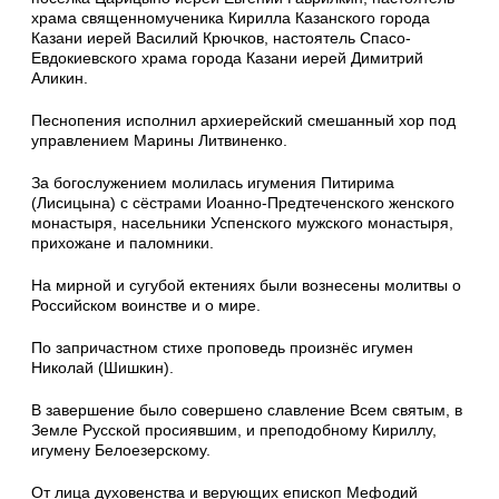
храма священномученика Кирилла Казанского города
Казани иерей Василий Крючков, настоятель Спасо-
Евдокиевского храма города Казани иерей Димитрий
Аликин.
Песнопения исполнил архиерейский смешанный хор под
управлением Марины Литвиненко.
За богослужением молилась игумения Питирима
(Лисицына) с сёстрами Иоанно-Предтеченского женского
монастыря, насельники Успенского мужского монастыря,
прихожане и паломники.
На мирной и сугубой ектениях были вознесены молитвы о
Российском воинстве и о мире.
По запричастном стихе проповедь произнёс игумен
Николай (Шишкин).
В завершение было совершено славление Всем святым, в
Земле Русской просиявшим, и преподобному Кириллу,
игумену Белоезерскому.
От лица духовенства и верующих епископ Мефодий