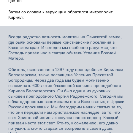
цветов.
Затем со словом к верующим обратился митрополит
Кирилл:
Всегда радостно возносить молитвы на Свияжской земле,
где были основаны первые христианские поселения в
Казанском крае. И сегодня мы особенно радуемся, что
Господь привёл нас в святую обитель Успения Божией
Матери.
Обитель, основанная в 1397 году преподобным Кириллом
Белоезерским, также посвящена Успению Пресвятой
Богородицы. Через два года мы будем молитвенно
вспоминать 600-летие блаженной кончины преподобного
Кирилла Белоезерского. Он был одним из духовных
сыновей преподобного Сергия Радонежского. Сегодня мы
с благодарностью вспоминаем его и Всех святых, в Церкви
Русской просиявших. Мы благодарим наших святых за то,
что они передали нам христианское наследие, за то, что
свет Христовой истины коснулся наших сердец. Каждый
призван нести этот свет. Кто-то, к сожалению, его давно
потушил, а кто-то старается возгревать в своей душе.