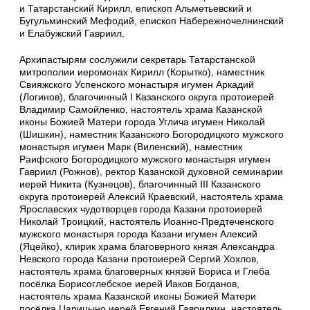
и Татарстанский Кирилл, епископ Альметьевский и
Бугульминский Мефодий, епископ Набережночелнинский
и Елабужский Гавриил.
Архипастырям сослужили секретарь Татарстанской
митрополии иеромонах Кирилл (Корытко), наместник
Свияжского Успенского монастыря игумен Аркадий
(Логинов), благочинный I Казанского округа протоиерей
Владимир Самойленко, настоятель храма Казанской
иконы Божией Матери города Углича игумен Николай
(Шишкин), наместник Казанского Богородицкого мужского
монастыря игумен Марк (Виленский), наместник
Раифского Богородицкого мужского монастыря игумен
Гавриил (Рожнов), ректор Казанской духовной семинарии
иерей Никита (Кузнецов), благочинный III Казанского
округа протоиерей Алексий Краевский, настоятель храма
Ярославских чудотворцев города Казани протоиерей
Николай Троицкий, настоятель Иоанно-Предтеченского
мужского монастыря города Казани игумен Алексий
(Яцейко), клирик храма благоверного князя Александра
Невского города Казани протоиерей Сергий Хохлов,
настоятель храма благоверных князей Бориса и Глеба
посёлка Борисоглебское иерей Иаков Богданов,
настоятель храма Казанской иконы Божией Матери
посёлка Царицыно иерей Евгений Гаврилкин, настоятель