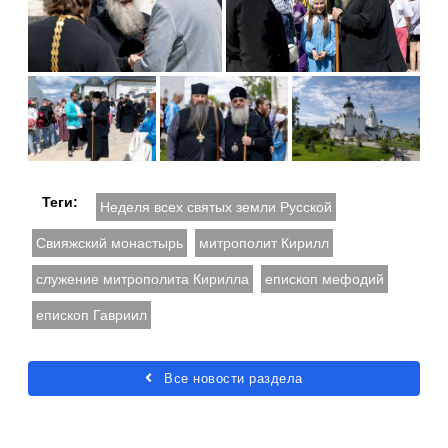
Теги:
Неделя всех святых земли Русской
Свияжский монастырь
митрополит Кирилл
служение митрополита Кирилла
епископ мефодий
епископ Гавриил
Все новости раздела