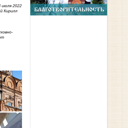
3 июля 2022
ий Кирилл
ховно-
ют