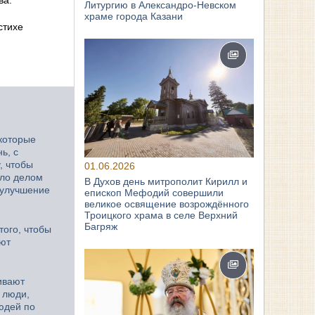
Литургию в Александро-Невском
храме города Казани
стихе
 которые
ь, с
, чтобы
01.06.2026
ыло делом
В Духов день митрополит Кирилл и
 улучшение
епископ Мефодий совершили
великое освящение возрождённого
Троицкого храма в селе Верхний
Багряж
того, чтобы
ают
ивают
 люди,
людей по