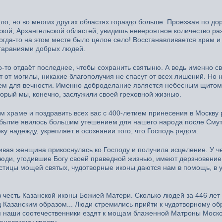
о, но во многих других областях гораздо больше. Проезжая по до
ской, Архангельской областей, увидишь невероятное количество р
огда-то на этом месте было целое село! Восстанавливается храм и
стараниями добрых людей.
то-то отдаёт последнее, чтобы сохранить святыню. А ведь именно с
 от могилы, никакие благополучия не спасут от всех лишений. Но 
аем для вечности. Именно доброделание является небесным щитом
орый мы, конечно, заслужили своей греховной жизнью.
ом храме и поздравить всех вас с 400-летием принесения в Москву
обытие явилось большим утешением для нашего народа после Сму
у надежду, укрепляет в осознании того, что Господь рядом.
чивая женщина прикоснулась ко Господу и получила исцеление. У ч
 люди, угодившие Богу своей праведной жизнью, имеют дерзновение
астицы мощей святых, чудотворные иконы даются нам в помощь, в 
в честь Казанской иконы Божией Матери. Сколько людей за 446 лет
Казанским образом... Люди стремились прийти к чудотворному обр
я наши соотечественники ездят к мощам блаженной Матроны Моско
деновскому кресту…