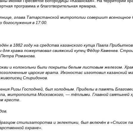
аны иконки Пресвятой Богородицы «Казанская». На территории х
цертная программа и благотворительная ярмарка.
сятнице, глава Татарстанской митрополии совершит всенощное 
 богослужения в 17:00.
едён в 1882 году на средства казанского купца Павла Прибытков
ч для храма пожертвовал свияжский купец Фёдор Каменев. Стр
 Петра Романова.
еркви и колокольни были покрыты белым листовым железом. Хра
позолоченные царские врата. Иконостас изготовил казанский м
 живописец Спиридонов.
жения Ризы Господней, был холодным. Приделы в память Благов
ппа, митрополита Московского, — тёплыми. Главной святыней 
ом кресте.
дов.
образцом стилизаторства и эклектики, был включён в «Список п
арственной охране».