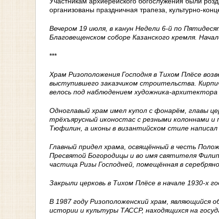
Участникам архиерейского богослужения были розд
организованы праздничная трапеза, культурно-кон
Вечером 19 июля, в канун Недели 6-й по Пятиде
Благовещенском соборе Казанского кремля. Начало
***
Храм Ризоположения Господня в Тихом Плёсе возв
выступившего заказчиком строительства. Кирпи
велось под наблюдением художника-архитектора
Одноглавый храм имел купол с фонарём, главы ц
трёхъярусный иконостас с резными колоннами и 
Тюфилин, а иконы в византийском стиле написал
Главный придел храма, освящённый в честь Поло
Пресвятой Богородицы и во имя святителя Фили
частица Ризы Господней, помещённая в серебрян
Закрыли церковь в Тихом Плёсе в начале 1930-х го
В 1987 году Ризоположенский храм, являющийся 
истории и культуры ТАССР, находящихся на госуд