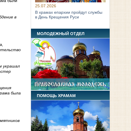
рама были
25.07.2026
В храмах епархии пройдут службы
бдение в
в День Крещения Руси
МОЛОДЕЖНЫЙ ОТДЕЛ
а,
оительство
м украшал
астер
ещения
храма была
ПОМОЩЬ ХРАМАМ
амятников