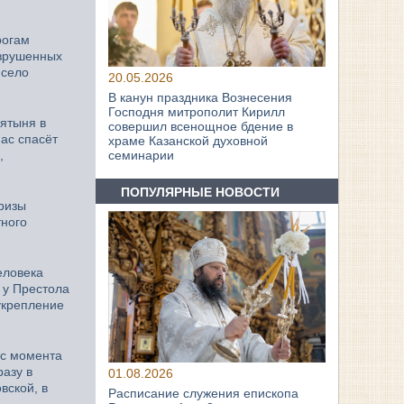
рогам
азрушенных
 село
20.05.2026
В канун праздника Вознесения
Господня митрополит Кирилл
вятыня в
совершил всенощное бдение в
нас спасёт
храме Казанской духовной
,
семинарии
ПОПУЛЯРНЫЕ НОВОСТИ
 ризы
тного
еловека
 у Престола
укрепление
 с момента
азу в
01.08.2026
вской, в
Расписание служения епископа