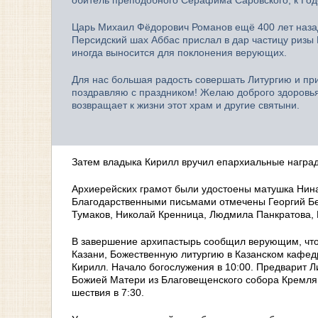
Царь Михаил Фёдорович Романов ещё 400 лет назад
Персидский шах Аббас прислал в дар частицу ризы 
иногда выносится для поклонения верующих.
Для нас большая радость совершать Литургию и при
поздравляю с праздником! Желаю доброго здоровья
возвращает к жизни этот храм и другие святыни.
Затем владыка Кирилл вручил епархиальные наград
Архиерейских грамот были удостоены матушка Нина
Благодарственными письмами отмечены Георгий Бе
Тумаков, Николай Кренница, Людмила Панкратова, 
В завершение архипастырь сообщил верующим, что 
Казани, Божественную литургию в Казанском кафед
Кирилл. Начало богослужения в 10:00. Предварит 
Божией Матери из Благовещенского собора Кремля 
шествия в 7:30.