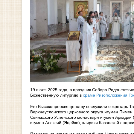
19 июля 2025 года, в праздник Собора Радонежских
Божественную литургию в
храме Ризоположения Го
Его Высокопреосвященству сослужили секретарь Та
Верхнеуслонского церковного округа игумен Пимен 
Свияжского Успенского монастыря игумен Аркадий 
игумен Алексий (Яцейко), клирики Казанской епархи
Песнопения исполнил народный хор Никольского со