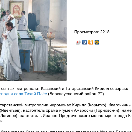
Просмотров:
2218
 святых, митрополит Казанский и Татарстанский Кирилл совершил
сподня села Тихий Плёс
(Верхнеуслонский район РТ).
тарстанской митрополии иеромонах Кирилл (Корытко), благочинны
(Ивентьев), настоятель храма игумен Амвросий (Горновский), наме
(Логинов), настоятель Иоанно-Предтеченского монастыря города К
и.
бора города Казани под управлением протоиерея Иоанна Барсуко