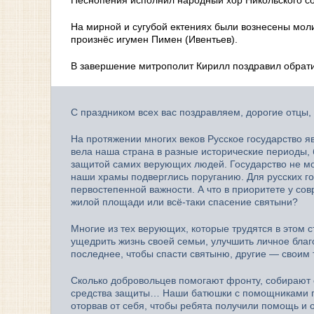
На мирной и сугубой ектениях были вознесены моли
произнёс игумен Пимен (Ивентьев).
В завершение митрополит Кирилл поздравил обрат
С праздником всех вас поздравляем, дорогие отцы, 
На протяжении многих веков Русское государство 
вела наша страна в разные исторические периоды, 
защитой самих верующих людей. Государство не мо
наши храмы подверглись поруганию. Для русских г
первостепенной важности. А что в приоритете у с
жилой площади или всё-таки спасение святыни?
Многие из тех верующих, которые трудятся в этом 
ущедрить жизнь своей семьи, улучшить личное благ
последнее, чтобы спасти святыню, другие — своим
Сколько добровольцев помогают фронту, собирают с
средства защиты… Наши батюшки с помощниками пос
оторвав от себя, чтобы ребята получили помощь и 