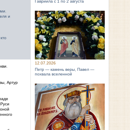
Гавриила с 1 по 2 августа
ми.
еля и
 кто
12.07.2026
кви.
Петр — камень веры, Павел —
похвала вселенной
вы, Артур
раде
 Руси
коной
енного