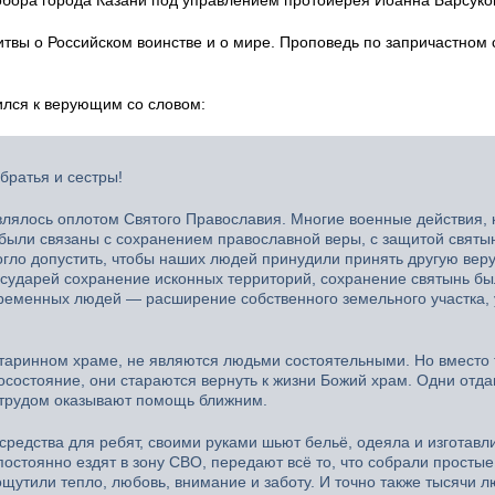
твы о Российском воинстве и о мире. Проповедь по запричастном 
ился к верующим со словом:
братья и сестры!
являлось оплотом Святого Православия. Многие военные действия,
были связаны с сохранением православной веры, с защитой святын
гло допустить, чтобы наших людей принудили принять другую веру
осударей сохранение исконных территорий, сохранение святынь б
овременных людей — расширение собственного земельного участка,
старинном храме, не являются людьми состоятельными. Но вместо 
осостояние, они стараются вернуть к жизни Божий храм. Одни отд
 трудом оказывают помощь ближним.
редства для ребят, своими руками шьют бельё, одеяла и изготавл
тоянно ездят в зону СВО, передают всё то, что собрали простые
ощутили тепло, любовь, внимание и заботу. И точно также тысячи 