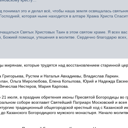
 понимал это и делал всё, чтобы наша земля освящалась святыня
Господней, которая ныне находится в алтаре Храма Христа Спасит
чащаться Святых Христовых Таин в этом святом храме. Я всех вас
, Божией помощи, утешения в молитве. Сердечно благодарю всех,
ы мирянам, которые трудятся над восстановлением старинной цер
 Григорьева, Рустем и Наталья Авхадиевы, Владислав Ларкин.
лан, Ольга Миролюбова, Елена Копылова, Юрий и Надежда Евсее
Вячеслав Нестеров, Мария Карпова.
21 июля, в праздник обретения иконы Пресвятой Богородицы во г
ральном соборе возглавит Святейший Патриарх Московский и всея
Литургию традиционный общегородской крестный ход с Казанской и
до Казанского Богородицкого мужского монастыря. Начало молитв