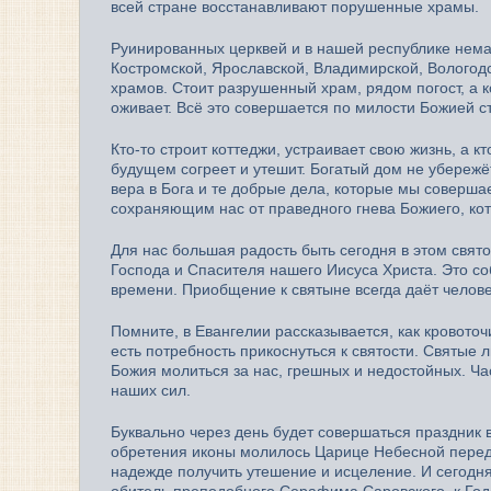
всей стране восстанавливают порушенные храмы.
Руинированных церквей и в нашей республике немал
Костромской, Ярославской, Владимирской, Вологод
храмов. Стоит разрушенный храм, рядом погост, а к
оживает. Всё это совершается по милости Божией 
Кто-то строит коттеджи, устраивает свою жизнь, а к
будущем согреет и утешит. Богатый дом не убережёт
вера в Бога и те добрые дела, которые мы соверш
сохраняющим нас от праведного гнева Божиего, кот
Для нас большая радость быть сегодня в этом свят
Господа и Спасителя нашего Иисуса Христа. Это с
времени. Приобщение к святыне всегда даёт человек
Помните, в Евангелии рассказывается, как кровото
есть потребность прикоснуться к святости. Святые
Божия молиться за нас, грешных и недостойных. Ч
наших сил.
Буквально через день будет совершаться праздник 
обретения иконы молилось Царице Небесной перед 
надежде получить утешение и исцеление. И сегодн
обитель преподобного Серафима Саровского, к Го