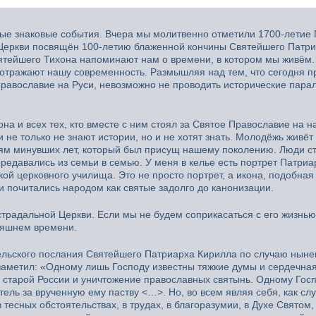
ые знаковые события. Вчера мы молитвенно отметили 1700-летие 
 Церкви посвящён 100-летию блаженной кончины Святейшего Патр
Святейшего Тихона напоминают нам о времени, в котором мы живём
 отражают нашу современность. Размышляя над тем, что сегодня п
 Православие на Руси, невозможно не проводить исторические пара
на и всех тех, кто вместе с ним стоял за Святое Православие на 
 не только не знают истории, но и не хотят знать. Молодёжь живёт
иям минувших лет, который был присущ нашему поколению. Люди с
редавались из семьи в семью. У меня в келье есть портрет Патриа
ой церковного училища. Это не просто портрет, а икона, подобная 
и почитались народом как святые задолго до канонизации.
традальной Церкви. Если мы не будем соприкасаться с его жизнью
дняшнем времени.
тельского послания Святейшего Патриарха Кирилла по случаю нын
аметил: «Одному лишь Господу известны тяжкие думы и сердечная
 старой России и уничтожение православных святынь. Одному Гос
ель за врученную ему паству <…>. Но, во всем являя себя, как сл
в тесных обстоятельствах, в трудах, в благоразумии, в Духе Святом,