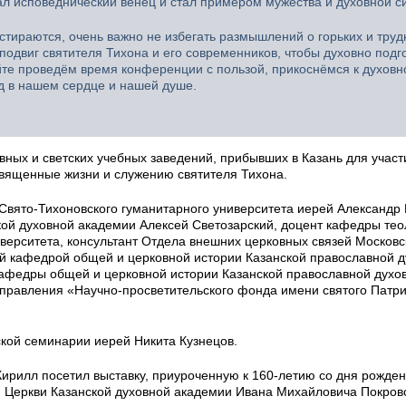
жал исповеднический венец и стал примером мужества и духовной с
стираются, очень важно не избегать размышлений о горьких и труд
подвиг святителя Тихона и его современников, чтобы духовно подго
йте проведём время конференции с пользой, прикоснёмся к духовн
ед в нашем сердце и нашей душе.
вных и светских учебных заведений, прибывших в Казань для участ
вященные жизни и служению святителя Тихона.
Свято-Тихоновского гуманитарного университета иерей Александр
ой духовной академии Алексей Светозарский, доцент кафедры тео
иверситета, консультант Отдела внешних церковных связей Московс
 кафедрой общей и церковной истории Казанской православной д
кафедры общей и церковной истории Казанской православной духо
правления «Научно-просветительского фонда имени святого Патр
кой семинарии иерей Никита Кузнецов.
Кирилл посетил выставку, приуроченную к 160-летию со дня рожде
 Церкви Казанской духовной академии Ивана Михайловича Покровс