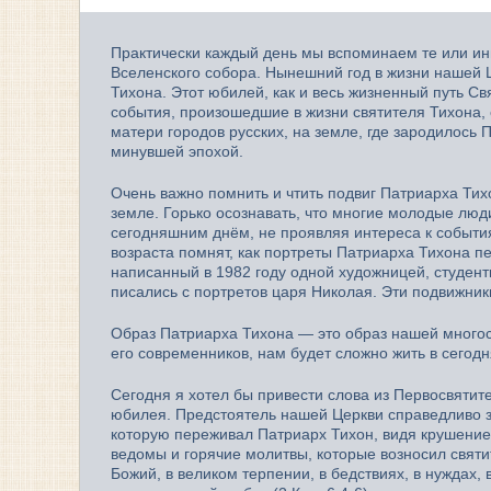
Практически каждый день мы вспоминаем те или ин
Вселенского собора. Нынешний год в жизни нашей
Тихона. Этот юбилей, как и весь жизненный путь 
события, произошедшие в жизни святителя Тихона,
матери городов русских, на земле, где зародилось
минувшей эпохой.
Очень важно помнить и чтить подвиг Патриарха Тихо
земле. Горько осознавать, что многие молодые люди
сегодняшним днём, не проявляя интереса к событ
возраста помнят, как портреты Патриарха Тихона пе
написанный в 1982 году одной художницей, студентк
писались с портретов царя Николая. Эти подвижник
Образ Патриарха Тихона — это образ нашей многос
его современников, нам будет сложно жить в сего
Сегодня я хотел бы привести слова из Первосвяти
юбилея. Предстоятель нашей Церкви справедливо з
которую переживал Патриарх Тихон, видя крушение
ведомы и горячие молитвы, которые возносил святит
Божий, в великом терпении, в бедствиях, в нуждах, 