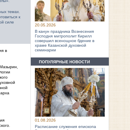
илы».
ных темах.
товиться к
ой силе
20.05.2026
В канун праздника Вознесения
Господня митрополит Кирилл
совершил всенощное бдение в
храме Казанской духовной
семинарии
ия в
ПОПУЛЯРНЫЕ НОВОСТИ
 Мазырин,
логии
кого
уховной
вной
иарха
ния
01.08.2026
кого.
Расписание служения епископа