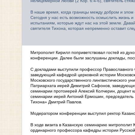
нелицемерной любви (2 Кор. 6:4-6), святитель стя
В наше время, когда границы между добром и злом 
Сегодня у нас есть возможность осмыслить жизнь и 
испытаниям, которые ждут нас на этой земле. Дава
святителя Тихона, которая непременно оставит сл
Митрополит Кирилл поприветствовал гостей из духо
конференции. Далее были заслушаны доклады, пос
С докладами выступили профессор Православного 
заведующий кафедрой церковной истории Московск
Московского государственного лингвистического ун
Патриархата иерей Димитрий Сафонов, заведующий
семинарии протоиерей Алексий Колчерин, доцент 
семинарии иерей Антоний Ермошин, председатель 
Тихона» Дмитрий Павлов.
Модератором конференции выступил ректор Казанс
В ходе визита в Казанскую семинарию митрополит 
ординарного профессора кафедры истории Русской