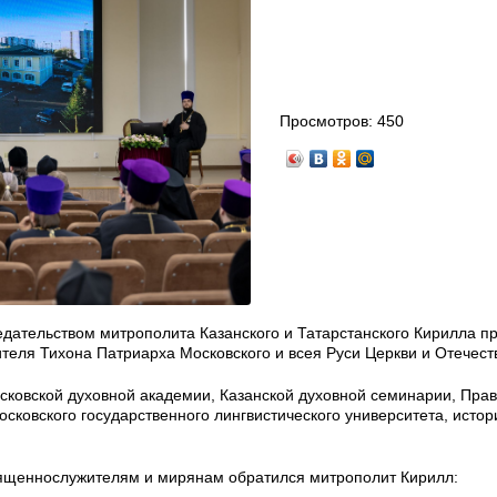
Просмотров:
450
едательством митрополита Казанского и Татарстанского Кирилла п
еля Тихона Патриарха Московского и всея Руси Церкви и Отечест
ковской духовной академии, Казанской духовной семинарии, Пра
сковского государственного лингвистического университета, истор
вященнослужителям и мирянам обратился митрополит Кирилл: