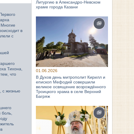
Литургию в Александро-Невском
храме города Казани
Первого
иарха
. Многие
роисходит в
ллели с
нашей
таршего
рха Тихона,
01.06.2026
тем, что
В Духов день митрополит Кирилл и
епископ Мефодий совершили
великое освящение возрождённого
, с жизнью
Троицкого храма в селе Верхний
Багряж
ешнего
 боль,
поду
ужитель
 в