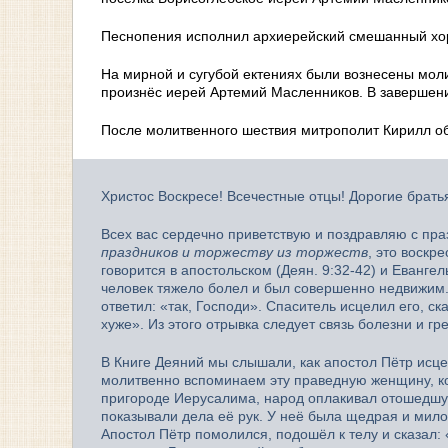
Песнопения исполнил архиерейский смешанный хо
На мирной и сугубой ектениях были вознесены моли
произнёс иерей Артемий Масленников. В завершени
После молитвенного шествия митрополит Кирилл об
Христос Воскресе! Всечестные отцы! Дорогие братья
Всех вас сердечно приветствую и поздравляю с пр
праздников и торжеству из торжеств
, это воскр
говорится в апостольском (Деян. 9:32-42) и Евангел
человек тяжело болел и был совершенно недвижим. 
ответил: «так, Господи». Спаситель исцелил его, ск
хуже». Из этого отрывка следует связь болезни и гре
В Книге Деяний мы слышали, как апостол Пётр исце
молитвенно вспоминаем эту праведную женщину, кот
пригороде Иерусалима, народ оплакивал отошедшую
показывали дела её рук. У неё была щедрая и мило
Апостол Пётр помолился, подошёл к телу и сказал: