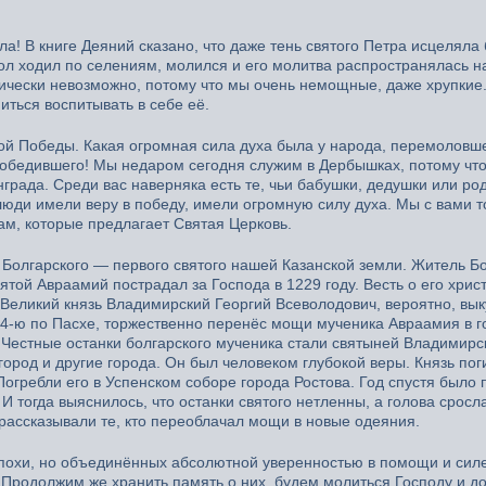
ла! В книге Деяний сказано, что даже тень святого Петра исцеляла
тол ходил по селениям, молился и его молитва распространялась н
ически невозможно, потому что мы очень немощные, даже хрупкие. 
иться воспитывать в себе её.
ой Победы. Какая огромная сила духа была у народа, перемоловш
победившего! Мы недаром сегодня служим в Дербышках, потому чт
града. Среди вас наверняка есть те, чьи бабушки, дедушки или ро
люди имели веру в победу, имели огромную силу духа. Мы с вами 
ам, которые предлагает Святая Церковь.
олгарского — первого святого нашей Казанской земли. Житель Б
вятой Авраамий пострадал за Господа в 1229 году. Весть о его хрис
 Великий князь Владимирский Георгий Всеволодович, вероятно, вы
ю 4-ю по Пасхе, торжественно перенёс мощи мученика Авраамия в г
 Честные останки болгарского мученика стали святыней Владимирс
город и другие города. Он был человеком глубокой веры. Князь пог
 Погребли его в Успенском соборе города Ростова. Год спустя было
 тогда выяснилось, что останки святого нетленны, а голова сросла
рассказывали те, кто переоблачал мощи в новые одеяния.
похи, но объединённых абсолютной уверенностью в помощи и сил
 Продолжим же хранить память о них, будем молиться Господу и д