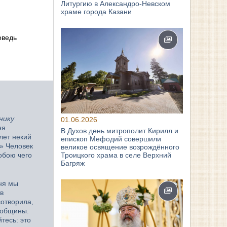
Литургию в Александро-Невском
храме города Казани
оведь
нику
01.06.2026
ня
В Духов день митрополит Кирилл и
 лет некий
епископ Мефодий совершили
» Человек
великое освящение возрождённого
Троицкого храма в селе Верхний
тобою чего
Багряж
дня мы
в
отворила,
 общины.
тесь: это