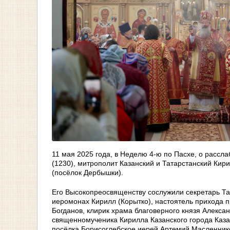
11 мая 2025 года, в Неделю 4-ю по Пасхе, о расс
(1230), митрополит Казанский и Татарстанский Ки
(посёлок Дербышки).
Его Высокопреосвященству сослужили секретарь Тат
иеромонах Кирилл (Корытко), настоятель прихода 
Богданов, клирик храма благоверного князя Алекса
священномученика Кирилла Казанского города Каза
посёлка Борисоглебское иерей Артемий Масленник