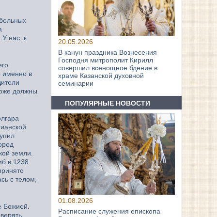
 больных
а
У нас, к
20.05.2026
В канун праздника Вознесения
Господня митрополит Кирилл
его
совершил всенощное бдение в
о именно в
храме Казанской духовной
дители
семинарии
тоже должны
ПОПУЛЯРНЫЕ НОВОСТИ
олгара
тианской
купил
ород
кой земли.
иб в 1238
 принято
сь с телом,
01.08.2026
е Божией.
Расписание служения епископа
оверять