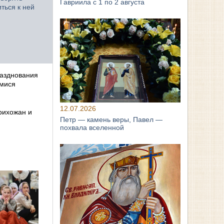
Гавриила с 1 по 2 августа
ться к ней
разднования
имися
12.07.2026
рихожан и
Петр — камень веры, Павел —
похвала вселенной