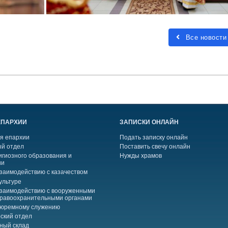
Все новости
ЕПАРХИИ
ЗАПИСКИ ОНЛАЙН
я епархии
Подать записку онлайн
й отдел
Поставить свечу онлайн
игиозного образования и
Нужды храмов
ии
взаимодействию с казачеством
ультуре
взаимодействию с вооруженными
правоохранительными органами
тюремному служению
ский отдел
ный склад