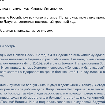
р под управлением Марины Литвиненко.
твы о Российском воинстве и о мире. По запричастном стихе проп
е Литургии состоялся пасхальный крестный ход.
ратился к прихожанам со словом:
 и сестры!
аздником Святой Пасхи. Сегодня 4-я Неделя по величайшему
празд
есенье называется Неделей о расслабленном. Главное, о чём сегод
ьском чтениях (Ин. 5:11-15): всё в руках Божиих. На протяжении 38
И вот пришёл к нему Христос и спросил: «Хочешь ли быть здоров?
азав: «вот, ты выздоровел; не греши больше, чтобы не случилось с 
ха.
лил и буквально вернул к жизни двух людей: Энея и Тавифу. Сего
орая творила добрые дела. Когда святой Пётр пришёл в то место 
 ко Господу Тавифу. Люди рассказывали о помощи, которую она с
стивая душа и её смерть стала большой утратой для христианской
 «Тавифа! Встань». И она поднялась совершенно здоровой. Задумай