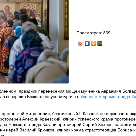
Просмотров:
869
лабленном, праздник перенесения мощей мученика Авраамия Болгар
рилл совершил Божественную литургию в
Успенском храме города К
арстанской митрополии, благочинный II Казанского церковного окр
протоиерей Алексий Краевский, клирик Успенского храма протоиер
ндра Невского города Казани протоиерей Сергий Хохлов, настоятел
ни иерей Василий Крючков, клирик храма страстотерпцев Бориса и
ов.