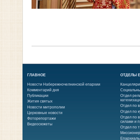
ГЛАВНОЕ
ОТДЕЛЫ 
Новости Набережночелнинской епархии
Канцеляри
Комментарий дня
Социальны
Публикации
Отдел рел
катехизац
Жития святых
Отдел по 
Новости митрополии
Отдел по к
Церковные новости
Отдел по 
Фоторепортажи
силами и 
Видеосюжеты
Отдел по 
Миссионер
Епархиаль