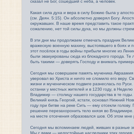
сказал не Бог, сошедший с неба, а человек.
Какая сила духа и вера в силу Божию была у апосто
(см. Деян. 5:15). Он абсолютно доверял Богу. Апос
окружавших. В наше время представить такое практ
сожалению, нет той силы духа, но мы должны стрем
В эти дни мы продолжаем отмечать праздник Велик
вражескую военную махину, выстоявшего в боях и 
этот посёлок в годы войны прибыли многие из Ленин
были эвакуированы сюда из блокадного города. Те 
быть такими — доверять Господу и внимать пример
Сегодня мы совершаем память мученика Авраамия Б
уверовал во Христа и ничто не сломило его веру. С
жизни и мученическом подвиге разнеслась по Руси.
останки у местных жителей и в 1230 году, в Недел
Владимир — столицу нашего государства в те годы.
Великий князь Георгий, кстати, основал Нижний Нов
году при битве на реке Сить — ему отсекли голову.
решение перезахоронить тело князя во Владимире. И
на месте отсечения образовался шов. Об этом мне 
Сегодня мы вспоминаем людей, живших в разные э
Мы с вами — недостойные наследники этих героев.