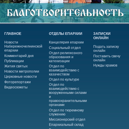
ГЛАВНОЕ
ОТДЕЛЫ ЕПАРХИИ
ЗАПИСКИ
ОНЛАЙН
Новости
Канцелярия епархии
Набережночелнинской
Подать записку
Социальный отдел
епархии
онлайн
Отдел религиозного
Комментарий дня
Поставить свечу
образования и
онлайн
Публикации
катехизации
Нужды храмов
Жития святых
Отдел по
взаимодействию с
Новости митрополии
казачеством
Церковные новости
Отдел по культуре
Фоторепортажи
Отдел по
Видеосюжеты
взаимодействию с
вооруженными силами
и
правоохранительными
органами
Отдел по тюремному
служению
Миссионерский отдел
Епархиальный склад