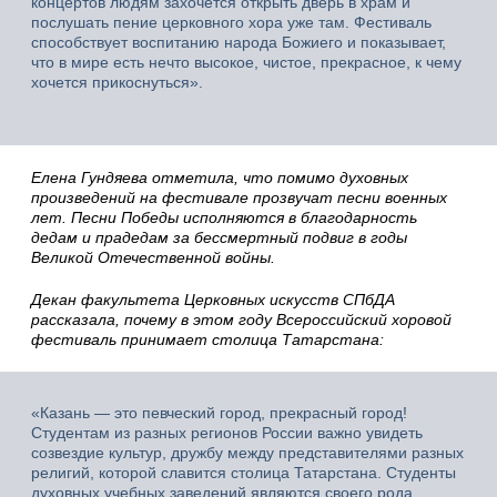
концертов людям захочется открыть дверь в храм и
послушать пение церковного хора уже там. Фестиваль
способствует воспитанию народа Божиего и показывает,
что в мире есть нечто высокое, чистое, прекрасное, к чему
хочется прикоснуться».
Елена Гундяева отметила, что помимо духовных
произведений на фестивале прозвучат песни военных
лет. Песни Победы исполняются в благодарность
дедам и прадедам за бессмертный подвиг в годы
Великой Отечественной войны.
Декан факультета Церковных искусств СПбДА
рассказала, почему в этом году Всероссийский хоровой
фестиваль принимает столица Татарстана:
«Казань — это певческий город, прекрасный город!
Студентам из разных регионов России важно увидеть
созвездие культур, дружбу между представителями разных
религий, которой славится столица Татарстана. Студенты
духовных учебных заведений являются своего рода