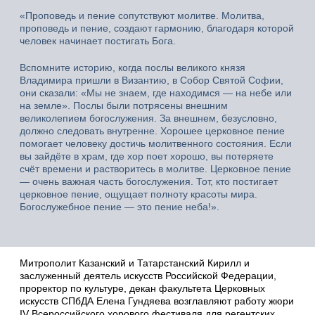
«Проповедь и пение сопутствуют молитве. Молитва,
проповедь и пение, создают гармонию, благодаря которой
человек начинает постигать Бога.
Вспомните историю, когда послы великого князя
Владимира пришли в Византию, в Собор Святой Софии,
они сказали: «Мы не знаем, где находимся — на небе или
на земле». Послы были потрясены внешним
великолепием богослужения. За внешнем, безусловно,
должно следовать внутренне. Хорошее церковное пение
помогает человеку достичь молитвенного состояния. Если
вы зайдёте в храм, где хор поет хорошо, вы потеряете
счёт времени и растворитесь в молитве. Церковное пение
— очень важная часть богослужения. Тот, кто постигает
церковное пение, ощущает полноту красоты мира.
Богослужебное пение — это пение неба!».
Митрополит Казанский и Татарстанский Кирилл и
заслуженный деятель искусств Российской Федерации,
проректор по культуре, декан факультета Церковных
искусств СПбДА Елена Гундяева возглавляют работу жюри
IV Всероссийского хорового фестиваля для регентских