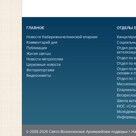
ГЛАВНОЕ
ОТДЕЛЫ 
Новости Набережночелнинской епархии
Канцеляри
Комментарий дня
Социальны
Публикации
Отдел рел
катехизац
Жития святых
Отдел по 
Новости митрополии
Отдел по к
Церковные новости
Отдел по 
Фоторепортажи
силами и 
Видеосюжеты
Отдел по 
Миссионер
Епархиаль
Воскресна
Школа кат
КЮС «Спа
Молодежн
Информац
© 2008-2026 Свято-Вознесенское Архиерейское подворье г. 