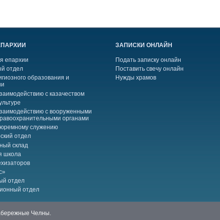
ЕПАРХИИ
ЗАПИСКИ ОНЛАЙН
я епархии
Подать записку онлайн
й отдел
Поставить свечу онлайн
игиозного образования и
Нужды храмов
ии
взаимодействию с казачеством
ультуре
взаимодействию с вооруженными
правоохранительными органами
тюремному служению
ский отдел
ный склад
я школа
ехизаторов
с»
ый отдел
ионный отдел
Набережные Челны.