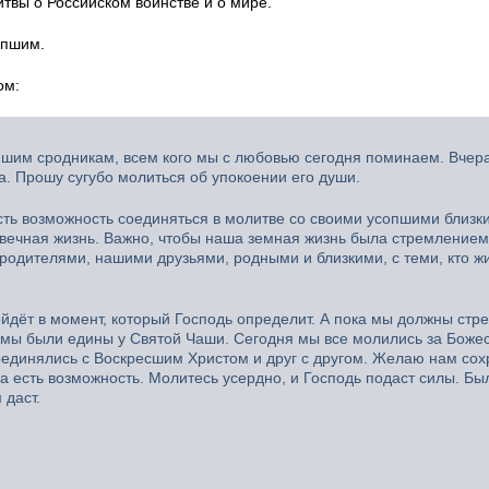
твы о Российском воинстве и о мире.
опшим.
ом:
пшим сродникам, всем кого мы с любовью сегодня поминаем. Вчер
а. Прошу сугубо молиться об упокоении его души.
 есть возможность соединяться в молитве со своими усопшими близк
ко вечная жизнь. Важно, чтобы наша земная жизнь была стремлением
 родителями, нашими друзьями, родными и близкими, с теми, кто ж
йдёт в момент, который Господь определит. А пока мы должны стр
 мы были едины у Святой Чаши. Сегодня мы все молились за Боже
оединялись с Воскресшим Христом и друг с другом. Желаю нам сох
ка есть возможность. Молитесь усердно, и Господь подаст силы. Бы
 даст.