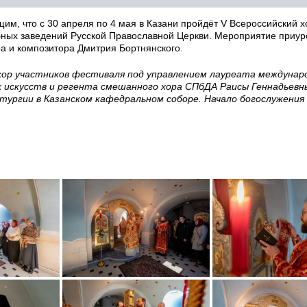
м, что с 30 апреля по 4 мая в Казани пройдёт V Всероссийский 
бных заведений Русской Православной Церкви. Мероприятие приур
а и композитора Дмитрия Бортнянского.
 хор участников фестиваля под управлением лауреата междунар
 искусств и регента смешанного хора СПбДА Раисы Геннадьевн
ургии в Казанском кафедральном соборе. Начало богослужения в