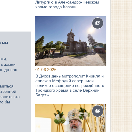
Литургию в Александро-Невском
храме города Казани
а мы
ими.
 к жизни
01.06.2026
ил до нас
В Духов день митрополит Кирилл и
епископ Мефодий совершили
великое освящение возрождённого
емиться
Троицкого храма в селе Верхний
ственной
Багряж
ранить это
ло бы