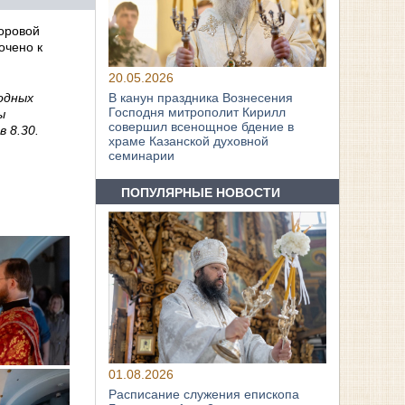
хоровой
очено к
20.05.2026
одных
В канун праздника Вознесения
Господня митрополит Кирилл
ы
совершил всенощное бдение в
 8.30.
храме Казанской духовной
семинарии
ПОПУЛЯРНЫЕ НОВОСТИ
01.08.2026
Расписание служения епископа