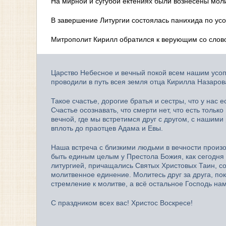
На мирной и сугубой ектениях были вознесены моли
В завершение Литургии состоялась панихида по ус
Митрополит Кирилл обратился к верующим со слов
Царство Небесное и вечный покой всем нашим усо
проводили в путь всея земля отца Кирилла Назаров
Такое счастье, дорогие братья и сестры, что у нас
Счастье осознавать, что смерти нет, что есть толь
вечной, где мы встретимся друг с другом, с нашими
вплоть до праотцев Адама и Евы.
Наша встреча с близкими людьми в вечности произо
быть единым целым у Престола Божия, как сегодня
литургией, причащались Святых Христовых Таин, с
молитвенное единение. Молитесь друг за друга, по
стремление к молитве, а всё остальное Господь нам
С праздником всех вас! Христос Воскресе!