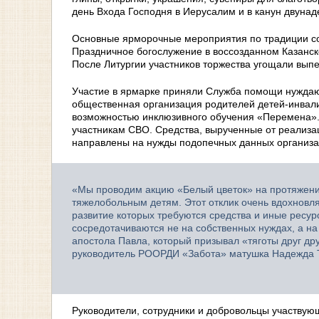
день Входа Господня в Иерусалим и в канун двунад
Основные ярморочные мероприятия по традиции сос
Праздничное богослужение в воссозданном Казанск
После Литургии участников торжества угощали выпе
Участие в ярмарке приняли Служба помощи нужда
общественная организация родителей детей-инвалид
возможностью инклюзивного обучения «Перемена».
участникам СВО. Средства, вырученные от реализа
направлены на нужды подопечных данных организа
«Мы проводим акцию «Белый цветок» на протяжении
тяжелобольным детям. Этот отклик очень вдохновл
развитие которых требуются средства и иные ресур
сосредотачиваются не на собственных нуждах, а н
апостола Павла, который призывал «тяготы друг др
руководитель РООРДИ «Забота» матушка Надежда 
Руководители, сотрудники и добровольцы участвующ