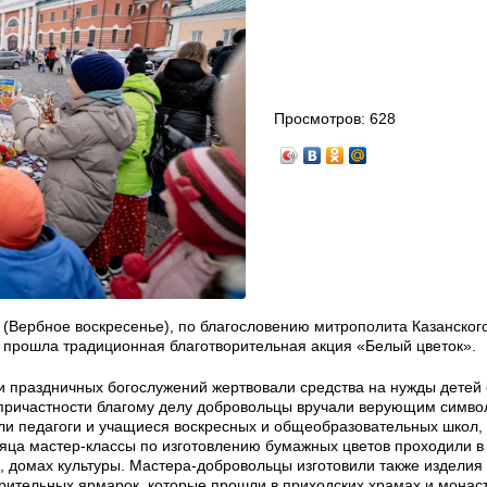
Просмотров:
628
 (Вербное воскресенье), по благословению митрополита Казанског
и прошла традиционная благотворительная акция «Белый цветок».
ки праздничных богослужений жертвовали средства на нужды детей 
опричастности благому делу добровольцы вручали верующим симво
ли педагоги и учащиеся воскресных и общеобразовательных школ,
яца мастер-классы по изготовлению бумажных цветов проходили в
, домах культуры. Мастера-добровольцы изготовили также изделия 
орительных ярмарок, которые прошли в приходских храмах и монас