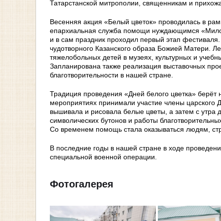
Татарстанской митрополии, священникам и прихожа
Весенняя акция «Белый цветок» проводилась в рамк
епархиальная служба помощи нуждающимся «Милосе
и в сам праздник проходил первый этап фестиваля
чудотворного Казанского образа Божией Матери. Л
тяжелобольных детей в музеях, культурных и учебн
Запланирована также реализация выставочных проек
благотворительности в нашей стране.
Традиция проведения «Дней белого цветка» берёт н
мероприятиях принимали участие члены царского 
вышивала и рисовала белые цветы, а затем с утра 
символических бутонов и работы благотворительных
Со временем помощь стала оказываться людям, с
В последние годы в нашей стране в ходе проведени
специальной военной операции.
Фотогалерея