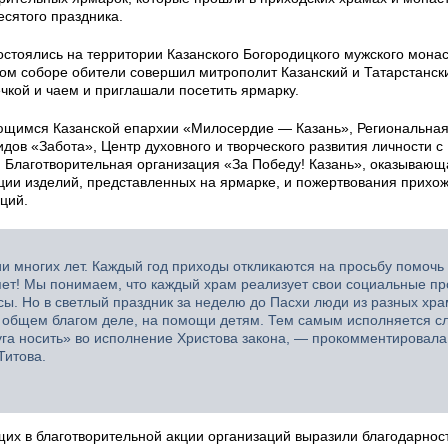
есятого праздника.
тоялись на территории Казанского Богородицкого мужского мона
ом соборе обители совершил митрополит Казанский и Татарстанск
чкой и чаем и приглашали посетить ярмарку.
ющимся Казанской епархии «Милосердие — Казань», Региональна
ов «Забота», Центр духовного и творческого развития личности с
 Благотворительная организация «За Победу! Казань», оказываю
ции изделий, представленных на ярмарке, и пожертвования прихо
ций.
 многих лет. Каждый год приходы откликаются на просьбу помочь
яет! Мы понимаем, что каждый храм реализует свои социальные пр
сы. Но в светлый праздник за неделю до Пасхи люди из разных хр
а общем благом деле, на помощи детям. Тем самым исполняется с
уга носить» во исполнение Христова закона, — прокомментировала
Титова.
их в благотворительной акции организаций выразили благодарност