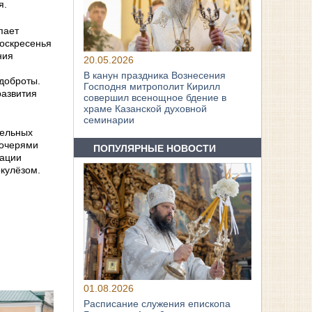
я.
пает
оскресенья
ния
20.05.2026
В канун праздника Вознесения
 доброты.
Господня митрополит Кирилл
развития
совершил всенощное бдение в
храме Казанской духовной
семинарии
тельных
дочерями
ПОПУЛЯРНЫЕ НОВОСТИ
зации
ркулёзом.
01.08.2026
Расписание служения епископа