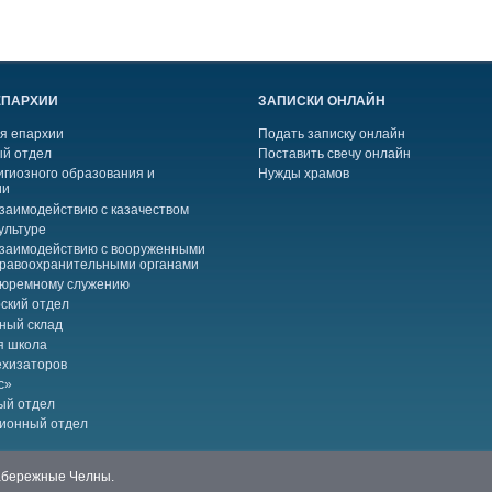
ЕПАРХИИ
ЗАПИСКИ ОНЛАЙН
я епархии
Подать записку онлайн
й отдел
Поставить свечу онлайн
игиозного образования и
Нужды храмов
ии
взаимодействию с казачеством
ультуре
взаимодействию с вооруженными
правоохранительными органами
тюремному служению
ский отдел
ный склад
я школа
ехизаторов
с»
ый отдел
ионный отдел
Набережные Челны.