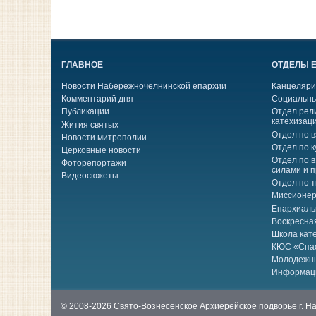
ГЛАВНОЕ
ОТДЕЛЫ 
Новости Набережночелнинской епархии
Канцеляри
Комментарий дня
Социальны
Публикации
Отдел рел
катехизац
Жития святых
Отдел по 
Новости митрополии
Отдел по к
Церковные новости
Отдел по 
Фоторепортажи
силами и 
Видеосюжеты
Отдел по 
Миссионер
Епархиаль
Воскресна
Школа кат
КЮС «Спа
Молодежн
Информац
© 2008-2026 Свято-Вознесенское Архиерейское подворье г. 