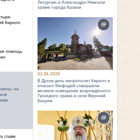
Литургию в Александро-Невском
храме города Казани
стыря.
ий Кирилл.
я
щая помощь
жан
01.06.2026
В Духов день митрополит Кирилл и
епископ Мефодий совершили
оекты, на
великое освящение возрождённого
амов
Троицкого храма в селе Верхний
лова
Багряж
ь главе