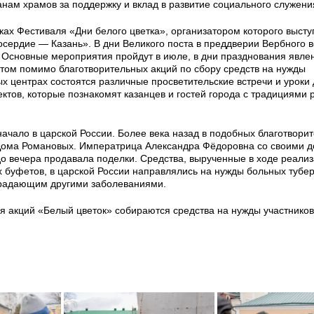
нам храмов за поддержку и вклад в развитие социального служени
ах Фестиваля «Дни белого цветка», организатором которого высту
рдие — Казань». В дни Великого поста в преддверии Вербного в
. Основные мероприятия пройдут в июле, в дни празднования явле
етом помимо благотворительных акций по сбору средств на нужды
ых центрах состоятся различные просветительские встречи и уроки
тов, которые познакомят казанцев и гостей города с традициями 
ачало в царской России. Более века назад в подобных благотвори
Дома Романовых. Императрица Александра Фёдоровна со своими 
до вечера продавала поделки. Средства, вырученные в ходе реали
 буфетов, в царской России направлялись на нужды больных тубе
традающим другими заболеваниями.
я акций «Белый цветок» собираются средства на нужды участников