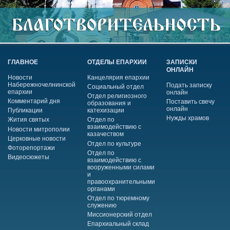
ГЛАВНОЕ
ОТДЕЛЫ ЕПАРХИИ
ЗАПИСКИ
ОНЛАЙН
Новости
Канцелярия епархии
Набережночелнинской
Подать записку
Социальный отдел
епархии
онлайн
Отдел религиозного
Комментарий дня
Поставить свечу
образования и
онлайн
Публикации
катехизации
Нужды храмов
Жития святых
Отдел по
взаимодействию с
Новости митрополии
казачеством
Церковные новости
Отдел по культуре
Фоторепортажи
Отдел по
Видеосюжеты
взаимодействию с
вооруженными силами
и
правоохранительными
органами
Отдел по тюремному
служению
Миссионерский отдел
Епархиальный склад