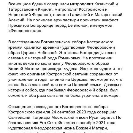
Всенощное бдение совершили митрополит Казанский и
Татарстанский Кирилл, митрополит Костромской и
Нерехтский Ферапонт, епископ Галичский и Макарьевский
Алексий. На полиелее архипастыри прочитали акафист
Пресвятой Богородице перед Её иконой, именуемой
«Феодоровская».
В воссозданном Богоявленском соборе Костромского
кремля хранится древний чудотворный Феодоровский
образ Царицы Небесной. Эта икона Богородицы тесно
связана с историей рода Романовых. На протяжении
многих веков по молитвам у Феодоровского образа
Божией Матери происходят чудеса. Является чудом и тот
факт, что оригинал Костромской святыни сохранился от
уничтожения в годы гонений на Церковь, несмотря то, что
икона была знаковой для семьи Царской семьи. Дважды в
истории собор, где пребывал Феодоровский образ, был
сожжён, и оба раза святыня не была утрачена в пожаре.
Освящение воссозданного Богоявленского собора
Костромского кремля 24 сентября 2023 года совершил
Святейший Патриарх Московский и всея Руси Кирилл. По
благословению Его Святейшества в октябре 2021 года
чудотворная Феодоровская икона Божией Матери,