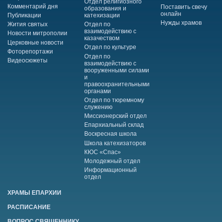
Отдел религиозного
Комментарий дня
Поставить свечу
образования и
онлайн
Публикации
катехизации
Нужды храмов
Жития святых
Отдел по
взаимодействию с
Новости митрополии
казачеством
Церковные новости
Отдел по культуре
Фоторепортажи
Отдел по
Видеосюжеты
взаимодействию с
вооруженными силами
и
правоохранительными
органами
Отдел по тюремному
служению
Миссионерский отдел
Епархиальный склад
Воскресная школа
Школа катехизаторов
КЮС «Спас»
Молодежный отдел
Информационный
отдел
ХРАМЫ ЕПАРХИИ
РАСПИСАНИЕ
ВОПРОС СВЯЩЕННИКУ