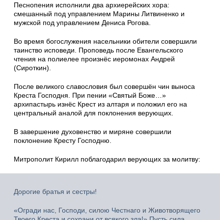
Песнопения исполнили два архиерейских хора:
смешанный под управлением Марины Литвиненко и
мужской под управлением Дениса Рогова.
Во время богослужения насельники обители совершили
таинство исповеди. Проповедь после Евангельского
чтения на полиелее произнёс иеромонах Андрей
(Сироткин).
После великого славословия был совершён чин выноса
Креста Господня. При пении «Святый Боже…»
архипастырь изнёс Крест из алтаря и положил его на
центральный аналой для поклонения верующих.
В завершение духовенство и миряне совершили
поклонение Кресту Господню.
Митрополит Кирилл поблагодарил верующих за молитву:
Дорогие братья и сестры!
«Огради нас, Господи, силою Честнаго и Животворящего
Твоего Креста и сохрани от всякого зла!» Пусть сила