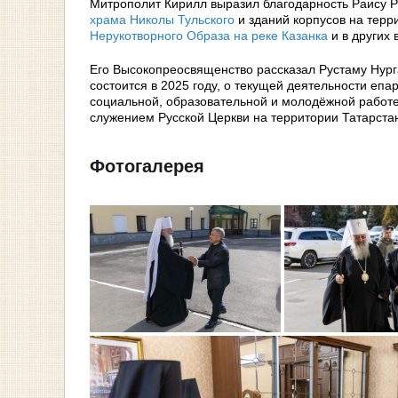
Митрополит Кирилл выразил благодарность Раису 
храма Николы Тульского
и зданий корпусов на терр
Нерукотворного Образа на реке Казанка
и в других 
Его Высокопреосвященство рассказал Рустаму Нург
состоится в 2025 году, о текущей деятельности еп
социальной, образовательной и молодёжной работе
служением Русской Церкви на территории Татарста
Фотогалерея