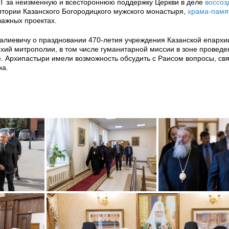
РТ за неизменную и всестороннюю поддержку Церкви в деле
воссоз
итории Казанского Богородицкого мужского монастыря,
храма-памя
важных проектах.
алиевичу о праздновании 470-летия учреждения Казанской епархии
архий митрополии, в том числе гуманитарной миссии в зоне провед
. Архипастыри имели возможность обсудить с Раисом вопросы, св
на.