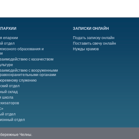
ЕПАРХИИ
ЗАПИСКИ ОНЛАЙН
я епархии
Подать записку онлайн
й отдел
Поставить свечу онлайн
игиозного образования и
Нужды храмов
ии
взаимодействию с казачеством
ультуре
взаимодействию с вооруженными
правоохранительными органами
тюремному служению
ский отдел
ный склад
я школа
ехизаторов
с»
ый отдел
ионный отдел
Набережные Челны.