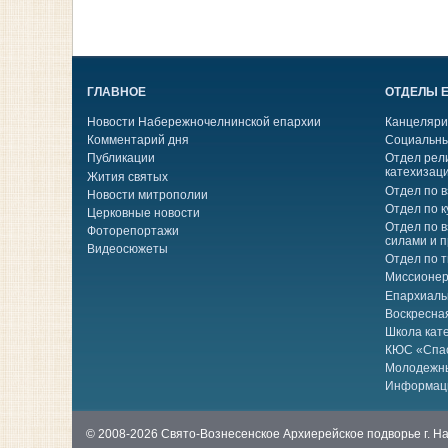
ГЛАВНОЕ
ОТДЕЛЫ 
Новости Набережночелнинской епархии
Канцеляри
Комментарий дня
Социальны
Публикации
Отдел рел
катехизац
Жития святых
Отдел по 
Новости митрополии
Отдел по к
Церковные новости
Отдел по 
Фоторепортажи
силами и 
Видеосюжеты
Отдел по 
Миссионер
Епархиаль
Воскресна
Школа кат
КЮС «Спа
Молодежн
Информац
© 2008-2026 Свято-Вознесенское Архиерейское подворье г. 