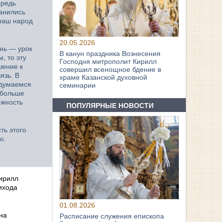
ередь
ранились
 наш народ
20.05.2026
знь — урок
В канун праздника Вознесения
, то эту
Господня митрополит Кирилл
шение к
совершил всенощное бдение в
язь. В
храме Казанской духовной
адумаемся
семинарии
 больше
ожность
ПОПУЛЯРНЫЕ НОВОСТИ
ть этого
ю.
ирилл
ихода
01.08.2026
на
Расписание служения епископа