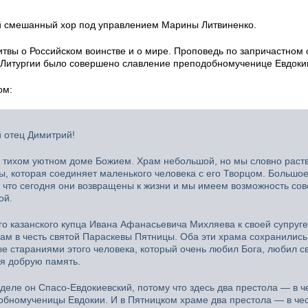
й смешанный хор под управлением Марины Литвиненко.
твы о Российском воинстве и о мире. Проповедь по запричастном 
 Литургии было совершено славление преподобномученице Евдоки
ом:
й отец Димитрий!
м тихом уютном доме Божием. Храм небольшой, но мы словно раст
вы, которая соединяет маленького человека с его Творцом. Большо
 что сегодня они возвращены к жизни и мы имеем возможность со
ой.
о казанского купца Ивана Афанасьевича Михляева к своей супруге
ам в честь святой Параскевы Пятницы. Оба эти храма сохранились
е стараниями этого человека, который очень любил Бога, любил с
бя добрую память.
деле он Спасо-Евдокиевский, потому что здесь два престола — в ч
добномученицы Евдокии. И в Пятницком храме два престола — в че