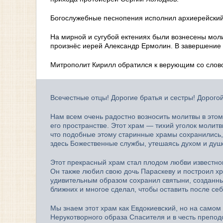
Богослужебные песнопения исполнил архиерейски
На мирной и сугубой ектениях были вознесены моли
произнёс иерей Александр Ермолин. В завершение
Митрополит Кирилл обратился к верующим со слов
Всечестные отцы! Дорогие братья и сестры! Дорого
Нам всем очень радостно возносить молитвы в это
его пространстве. Этот храм — тихий уголок молит
что подобные этому старинные храмы сохранились,
здесь Божественные службы, утешаясь духом и душ
Этот прекрасный храм стал плодом любви известног
Он также любил свою дочь Параскеву и построил хр
удивительным образом сохранил святыни, созданны
ближних и многое сделал, чтобы оставить после се
Мы знаем этот храм как Евдокиевский, но на самом 
Нерукотворного образа Спасителя и в честь препо