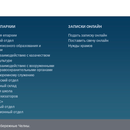
ЕПАРХИИ
ЗАПИСКИ ОНЛАЙН
я епархии
Подать записку онлайн
й отдел
Поставить свечу онлайн
игиозного образования и
Нужды храмов
ии
взаимодействию с казачеством
ультуре
взаимодействию с вооруженными
правоохранительными органами
тюремному служению
ский отдел
ный склад
я школа
ехизаторов
с»
ый отдел
ионный отдел
Набережные Челны.