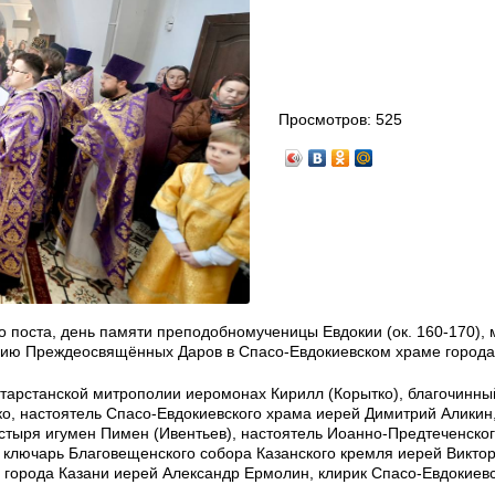
Просмотров:
525
го поста, день памяти преподобномученицы Евдокии (ок. 160-170),
гию Преждеосвящённых Даров в Спасо-Евдокиевском храме города
тарстанской митрополии иеромонах Кирилл (Корытко), благочинный
о, настоятель Спасо-Евдокиевского храма иерей Димитрий Аликин
стыря игумен Пимен (Ивентьев), настоятель Иоанно-Предтеченског
 ключарь Благовещенского собора Казанского кремля иерей Виктор
 города Казани иерей Александр Ермолин, клирик Спасо-Евдокиевс