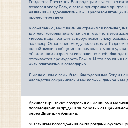
Рождества Пресвятой Богородицы и в честь велико
воздавал хвалу Богу, а затем пристраивал приделы 
названия «Евдокиевский» и «Параскево-Пятницкий»,
пронёс через века.
К сожалению, мы с вами не стремимся больше узнат
для нас, который заключается в том, что в этой жиз
любовь надо проявлять, преумножая славу Божию. 
человеку. Отношения между человеком и Творцом, 
нашей жизни вообще много символов, много удиви
об этом, нам откроется совершенно иной, благода
открывается премудрость Божия. И эти познания не
жить благодатно и благодарно.
Я желаю нам с вами были благодарными Богу и наш
наследства сохранилась и мы должны данное нам 
Архипастырь также поздравил с именинами моливш
поблагодарил за труды и за любовь к священничес
иерея Димитрия Аликина.
Участникам богослужения были розданы буклеты, 