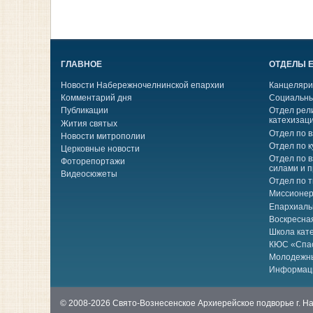
ГЛАВНОЕ
ОТДЕЛЫ 
Новости Набережночелнинской епархии
Канцеляри
Комментарий дня
Социальны
Публикации
Отдел рел
катехизац
Жития святых
Отдел по 
Новости митрополии
Отдел по к
Церковные новости
Отдел по 
Фоторепортажи
силами и 
Видеосюжеты
Отдел по 
Миссионер
Епархиаль
Воскресна
Школа кат
КЮС «Спа
Молодежн
Информац
© 2008-2026 Свято-Вознесенское Архиерейское подворье г. 