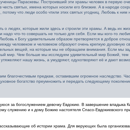
мученицы Параскевы. Построивший эти храмы человек в первую оч
в честь святых, имена которых носили его близкие. А в народе сох
 потому что люди особо чтили этих святых угодниц. Любовь к ним
ь о людях, которые жили здесь и строили эти храмы. А ведь их жи
ни надо что-то совершать не только для себя. Если мы кого-то любим
Любовь к Богу удивительным образом претворяется в доброе отно
между человеком и человеком образуют очень крепкую духовную св
тельных вещей, на которые мы не обращаем внимания. Если мы з
тный мир. Чем больше мы исследуем удивительный мир Божий, тем
 утяжеляют нашу жизнь, а умудряют, одухотворяют её и дают возм
им благочестивым предкам, оставившим огромное наследство. Час
духовное богатство преумножить и передать следующему поколени
уюся за богослужением девочку Евдокию. В завершение владыка К
кому служению и к дому Божию настоятеля Спасо-Евдокиевского пр
рассказывающие об истории храма. Для верующих была организова