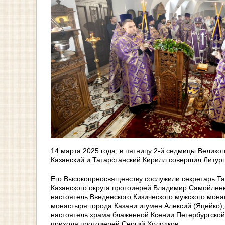
14 марта 2025 года, в пятницу 2-й седмицы Велико
Казанский и Татарстанский Кирилл совершил Литур
Его Высокопреосвященству сослужили секретарь Та
Казанского округа протоиерей Владимир Самойленк
настоятель Введенского Кизического мужского мона
монастыря города Казани игумен Алексий (Яцейко),
настоятель храма блаженной Ксении Петербургской
прихода протоиерей Сергий Холодков.