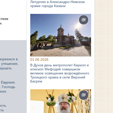
Литургию в Александро-Невском
храме города Казани
стихе
и.
воряемся в
01.06.2026
е утешение,
В Духов день митрополит Кирилл и
вершать
епископ Мефодий совершили
великое освящение возрождённого
Троицкого храма в селе Верхний
Багряж
 Евдокии.
. Господь
воих
есть
сть