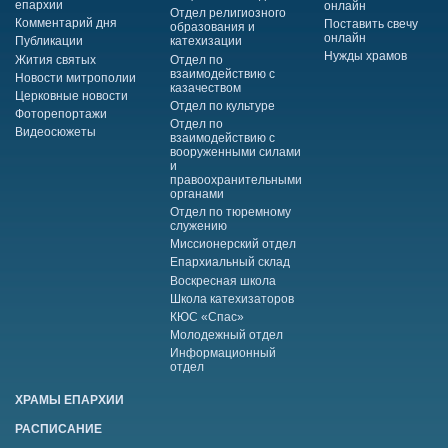
епархии
онлайн
Отдел религиозного
Комментарий дня
Поставить свечу
образования и
онлайн
Публикации
катехизации
Нужды храмов
Жития святых
Отдел по
взаимодействию с
Новости митрополии
казачеством
Церковные новости
Отдел по культуре
Фоторепортажи
Отдел по
Видеосюжеты
взаимодействию с
вооруженными силами
и
правоохранительными
органами
Отдел по тюремному
служению
Миссионерский отдел
Епархиальный склад
Воскресная школа
Школа катехизаторов
КЮС «Спас»
Молодежный отдел
Информационный
отдел
ХРАМЫ ЕПАРХИИ
РАСПИСАНИЕ