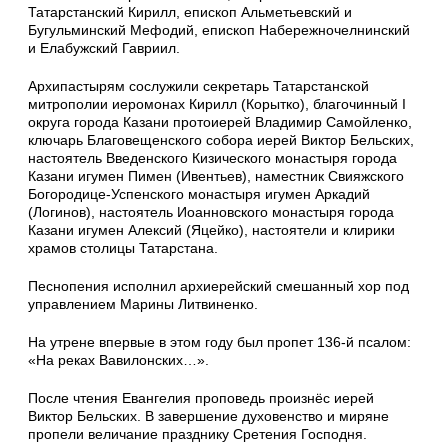
Татарстанский Кирилл, епископ Альметьевский и
Бугульминский Мефодий, епископ Набережночелнинский
и Елабужский Гавриил.
Архипастырям сослужили секретарь Татарстанской
митрополии иеромонах Кирилл (Корытко), благочинный I
округа города Казани протоиерей Владимир Самойленко,
ключарь Благовещенского собора иерей Виктор Бельских,
настоятель Введенского Кизического монастыря города
Казани игумен Пимен (Ивентьев), наместник Свияжского
Богородице-Успенского монастыря игумен Аркадий
(Логинов), настоятель Иоанновского монастыря города
Казани игумен Алексий (Яцейко), настоятели и клирики
храмов столицы Татарстана.
Песнопения исполнил архиерейский смешанный хор под
управлением Марины Литвиненко.
На утрене впервые в этом году был пропет 136-й псалом:
«На реках Вавилонских…».
После чтения Евангелия проповедь произнёс иерей
Виктор Бельских. В завершение духовенство и миряне
пропели величание празднику Сретения Господня.