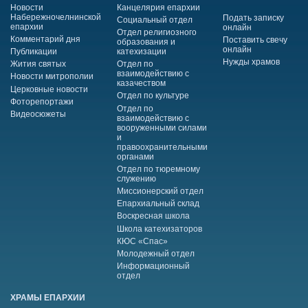
Новости
Канцелярия епархии
Набережночелнинской
Подать записку
Социальный отдел
епархии
онлайн
Отдел религиозного
Комментарий дня
Поставить свечу
образования и
онлайн
Публикации
катехизации
Нужды храмов
Жития святых
Отдел по
взаимодействию с
Новости митрополии
казачеством
Церковные новости
Отдел по культуре
Фоторепортажи
Отдел по
Видеосюжеты
взаимодействию с
вооруженными силами
и
правоохранительными
органами
Отдел по тюремному
служению
Миссионерский отдел
Епархиальный склад
Воскресная школа
Школа катехизаторов
КЮС «Спас»
Молодежный отдел
Информационный
отдел
ХРАМЫ ЕПАРХИИ