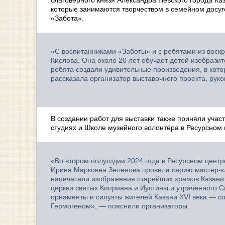
благоверного князя Александра Невского города К
которые занимаются творчеством в семейном досу
«Забота».
«С воспитанниками «Заботы» и с ребятами из воск
Кислова. Она около 20 лет обучает детей изобразит
ребята создали удивительные произведения, в кот
рассказала организатор выставочного проекта, ру
В создании работ для выставки также приняли уча
студиях и Школе музейного волонтёра в Ресурсном 
«Во втором полугодии 2024 года в Ресурсном цент
Ирина Марковна Зеленова провела серию мастер-кл
напечатали изображения старейших храмов Казани 
церкви святых Киприана и Иустины и утраченного 
орнаменты и силуэты жителей Казани XVI века — с
Гермогеном», — пояснили организаторы.