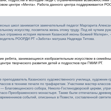
азани, подростки и молодые люди с ограниченными возможностями 
говом центре «Мечта». Работа данного центра поддерживается РО
ресных школ занимается замечательный педагог Маргарита Алекса
ельному искусству, посвятила жизнь этому труду. Под её чутким ру
орых отражена история явления Казанской иконы Божией Матери»,
ководитель РООРДИ РТ «Забота» матушка Надежда Титова.
стие ребята, занимающиеся изобразительным искусством в семейн
центре творческого развития детей и подростков при ГМИИ РТ.
ре преподаватель Казанского художественного училища, художник-
ассов в технике печати по трафаретам. Участники мастер-классов
— Благовещенского собора, Николо-Гостинодворской церкви, утра
Спасо-Преображенского монастыря. Также были отпечатаны древне
овременников событий, описанных в Повести, составленной святит