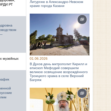
здоровья,
Литургию в Александро-Невском
ОРДИ РТ
храме города Казани
ндровна
ководством
 —
01.06.2026
ых музейных
В Духов день митрополит Кирилл и
епископ Мефодий совершили
великое освящение возрождённого
Троицкого храма в селе Верхний
график
Багряж
ченной
русские
елем