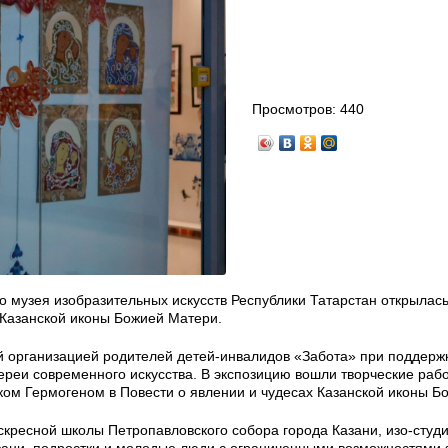
Просмотров:
440
о музея изобразительных искусств Республики Татарстан открылась
 Казанской иконы Божией Матери.
й организацией родителей детей-инвалидов «Забота» при поддерж
ереи современного искусства. В экспозицию вошли творческие раб
м Гермогеном в Повести о явлении и чудесах Казанской иконы Б
скресной школы Петропавловского собора города Казани, изо-студ