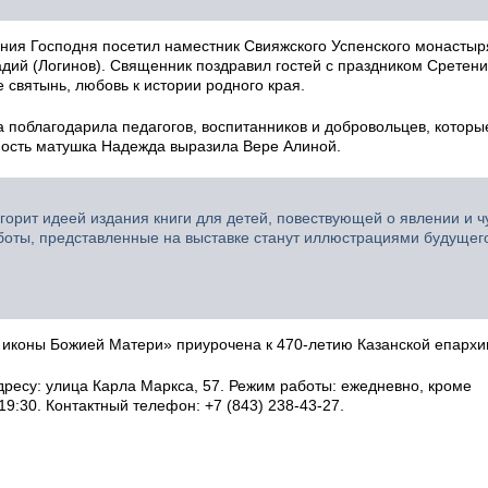
ения Господня посетил наместник Свияжского Успенского монастыр
адий (Логинов). Священник поздравил гостей с праздником Сретен
 святынь, любовь к истории родного края.
поблагодарила педагогов, воспитанников и добровольцев, которы
рность матушка Надежда выразила Вере Алиной.
горит идеей издания книги для детей, повествующей о явлении и ч
боты, представленные на выставке станут иллюстрациями будущег
й иконы Божией Матери» приурочена к 470-летию Казанской епархи
ресу: улица Карла Маркса, 57. Режим работы: ежедневно, кроме
 19:30. Контактный телефон: +7 (843) 238-43-27.