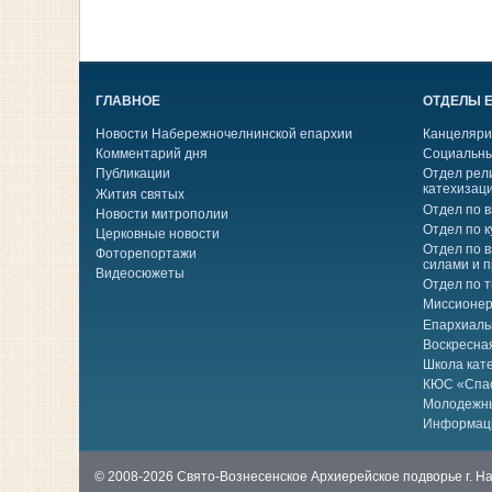
ГЛАВНОЕ
ОТДЕЛЫ 
Новости Набережночелнинской епархии
Канцеляри
Комментарий дня
Социальны
Публикации
Отдел рел
катехизац
Жития святых
Отдел по 
Новости митрополии
Отдел по к
Церковные новости
Отдел по 
Фоторепортажи
силами и 
Видеосюжеты
Отдел по 
Миссионер
Епархиаль
Воскресна
Школа кат
КЮС «Спа
Молодежн
Информац
© 2008-2026 Свято-Вознесенское Архиерейское подворье г. 