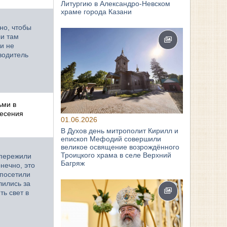
Литургию в Александро-Невском
храме города Казани
но, чтобы
ли там
ни не
оводитель
ьми в
несения
01.06.2026
В Духов день митрополит Кирилл и
епископ Мефодий совершили
великое освящение возрождённого
Троицкого храма в селе Верхний
 пережили
Багряж
нечно, это
 посетили
лились за
ть свет в