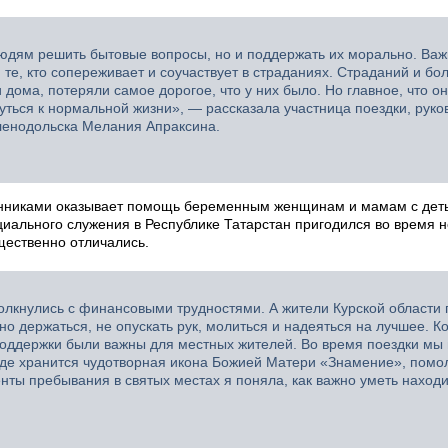
людям решить бытовые вопросы, но и поддержать их морально. Важ
 те, кто сопереживает и соучаствует в страданиях. Страданий и бо
 дома, потеряли самое дорогое, что у них было. Но главное, что о
рнуться к нормальной жизни», — рассказала участница поездки, рук
ленодольска Мелания Апраксина.
нниками оказывает помощь беременным женщинам и мамам с дет
циального служения в Республике Татарстан пригодился во время 
щественно отличались.
олкнулись с финансовыми трудностями. А жители Курской области
но держаться, не опускать рук, молиться и надеяться на лучшее. Ко
 поддержки были важны для местных жителей. Во время поездки мы
де хранится чудотворная икона Божией Матери «Знамение», помо
нты пребывания в святых местах я поняла, как важно уметь находи