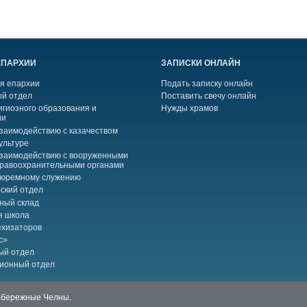
ЕПАРХИИ
ЗАПИСКИ ОНЛАЙН
я епархии
Подать записку онлайн
й отдел
Поставить свечу онлайн
игиозного образования и
Нужды храмов
ии
взаимодействию с казачеством
ультуре
взаимодействию с вооруженными
правоохранительными органами
тюремному служению
ский отдел
ный склад
я школа
ехизаторов
с»
ый отдел
ионный отдел
Набережные Челны.