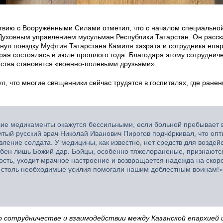
ствию с Вооружёнными Силами отметил, что с началом специально
Духовным управлением мусульман Республики Татарстан. Он расск
янул поездку Муфтия Татарстана Камиля хазрата и сотрудника епа
рая состоялась в июле прошлого года. Благодаря этому сотруднич
нства становятся «военно-полевыми друзьями».
, что многие священники сейчас трудятся в госпиталях, где ране
ие медикаменты окажутся бессильными, если больной пребывает 
итый русский врач Николай Иванович Пирогов подчёркивал, что оп
ление солдата. У медицины, как известно, нет средств для воздей
обен лишь Божий дар. Бойцы, особенно тяжелораненые, признаются
сть, уходит мрачное настроение и возвращается надежда на скор
е, столь необходимые усилия помогали нашим доблестным воинам!
о сотрудничестве и взаимодействии между Казанской епархией 