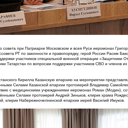
го совета при Патриархе Московском и всея Руси иеромонах Григо
ссовета РТ по законности и правопорядку, герой России Расим Бакс
ддержки участников специальной военной операции «Защитники О
ики Татарстан по вопросам поддержки участников СВО и членов их
станского Кирилла Казанскую епархию на мероприятии представля
ёнными Силами Казанской епархии протоиерей Владимир Самойле
ствию с медицинскими учреждениями иеромонах Роман (Модин), со
жёнными Силами протоиерей Андрей Зиньков, клирик храма Рожде
й, клирик Набережночелнинской епархии иерей Василий Имуков.