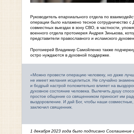
Руководитель епархиального отдела по взаимодей
операции было налажено тесное сотрудничество с 
совместных выездах в зону СВО, в частности, упом
военного отдела протоиерея Андрея Зинькова, кото
представители православного и исламского духове
Протоиерей Владимир Самойленко также подчеркнул
остро нуждаются в духовной поддержке.
«Можно провести операцию человеку, но даже лучш
не имеет желания исцелиться. Не случайно знамен
и бодрый настрой положительно влияет на выздоров
духовное состояние человека. Вылечить душу спос
простое общение со священником приносит им радо
выздоровление. И дай Бог, чтобы наши совместны
заключил священник.
1 декабря 2023 года было подписано Соглашение 