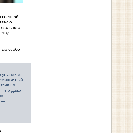
й военной
азал о
рхиального
еству
нные особо
в унынии и
тимистичный
ствия на
, что даже
ое
» —
и