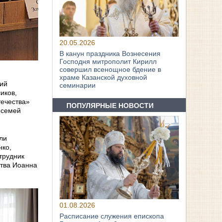
20.05.2026
В канун праздника Вознесения
Господня митрополит Кирилл
совершил всенощное бдение в
храме Казанской духовной
рий
семинарии
иков,
течества»
ПОПУЛЯРНЫЕ НОВОСТИ
 семей
ли
нко,
трудник
ства Иоанна
01.08.2026
Расписание служения епископа