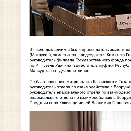
В числе докладчиков были председатель экспертно
(Матрусов), заместитель председателя Комитета Го
руководитель филиала Государственного фонда по
по РТ Гузель Удачина, заместитель муфтия Республ
Мансур хазрат Джалялетдинов.
По благословению митрополита Казанского и Татар
руководитель отдела по взаимодействию с Вооруж
руководитель епархиального отдела по взаимодей
епархиального отдела по взаимодействию с Воору
Предтечи села Ключищи иерей Владимир Горновски