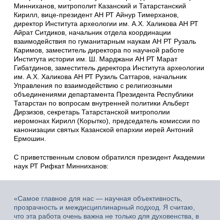
Минниханов, митрополит Казанский и Татарстанский
Кирилл, вице-президент АН РТ Айнур Тимерханов,
директор Института археологии им. А.Х. Халикова АН РТ
Айрат Ситдиков, начальник отдела координации
взаимодействия по гуманитарным наукам АН РТ Рузаль
Каримов, заместитель директора по научной работе
Института истории им. Ш. Марджани АН РТ Марат
Гибатдинов, заместитель директора Института археологии
им. А.Х. Халикова АН РТ Рузиль Саттаров, начальник
Управления по взаимодействию с религиозными
объединениями департамента Президента Республики
Татарстан по вопросам внутренней политики Альберт
Дирзизов, секретарь Татарстанской митрополии
иеромонах Кирилл (Корытко), председатель комиссии по
канонизации святых Казанской епархии иерей Антоний
Ермошин.
С приветственным словом обратился президент Академии
наук РТ Рифкат Минниханов:
«Самое главное для нас — научная объективность,
прозрачность и междисциплинарный подход. Я считаю,
что эта работа очень важна не только для духовенства, в