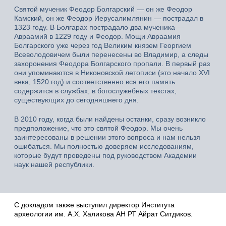
Святой мученик Феодор Болгарский — он же Феодор
Камский, он же Феодор Иерусалимлянин — пострадал в
1323 году. В Болгарах пострадало два мученика —
Авраамий в 1229 году и Феодор. Мощи Авраамия
Болгарского уже через год Великим князем Георгием
Всеволодовичем были перенесены во Владимир, а следы
захоронения Феодора Болгарского пропали. В первый раз
они упоминаются в Никоновской летописи (это начало XVI
века, 1520 год) и соответственно вся его память
содержится в службах, в богослужебных текстах,
существующих до сегодняшнего дня.
В 2010 году, когда были найдены останки, сразу возникло
предположение, что это святой Феодор. Мы очень
заинтересованы в решении этого вопроса и нам нельзя
ошибаться. Мы полностью доверяем исследованиям,
которые будут проведены под руководством Академии
наук нашей республики.
С докладом также выступил директор Института
археологии им. А.Х. Халикова АН РТ Айрат Ситдиков.