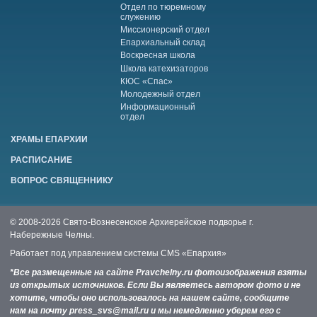
Отдел по тюремному
служению
Миссионерский отдел
Епархиальный склад
Воскресная школа
Школа катехизаторов
КЮС «Спас»
Молодежный отдел
Информационный
отдел
ХРАМЫ ЕПАРХИИ
РАСПИСАНИЕ
ВОПРОС СВЯЩЕННИКУ
© 2008-2026 Свято-Вознесенское Архиерейское подворье г.
Набережные Челны.
Работает под управлением системы
CMS «Епархия»
*Все размещенные на сайте Pravchelny.ru фотоизображения взяты
из открытых источников. Если Вы являетесь автором фото и не
хотите, чтобы оно использовалось на нашем сайте, сообщите
нам на почту press_svs@mail.ru и мы немедленно уберем его с