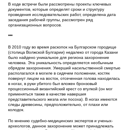
В ходе встречи были рассмотрены проекты ключевых
документов, которые определят сроки и структуру
проведения исследовательских работ, определена дата
заседания рабочей группы, рассмотрен ряд
организационных вопросов.
***
В 2010 году во время раскопок на Булгарском городище
(столица Волжской Булгарии) недалеко от города Казани
было найдено уникальное для региона захоронение
человека. Эта уникальность определяется необычным
обрядом захоронения. Умерший насильственной смертью
располагался в могиле в сидячем положении, костяк
повернут лицом на восток, отсеченная голова находилась
в ногах, в руки убитого был вложен бронзовый
процессионный византийский крест со втулкой (он мог
применяться также в качестве навершия
представительского жезла или посоха). В ногах имеются
следы древесины, предположительно, от плахи или
колодок.
По мнению судебно-медицинских экспертов и ученых-
археологов, данное захоронение может принадлежать