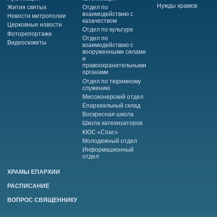
Нужды храмов
Жития святых
Отдел по
взаимодействию с
Новости митрополии
казачеством
Церковные новости
Отдел по культуре
Фоторепортажи
Отдел по
Видеосюжеты
взаимодействию с
вооруженными силами
и
правоохранительными
органами
Отдел по тюремному
служению
Миссионерский отдел
Епархиальный склад
Воскресная школа
Школа катехизаторов
КЮС «Спас»
Молодежный отдел
Информационный
отдел
ХРАМЫ ЕПАРХИИ
РАСПИСАНИЕ
ВОПРОС СВЯЩЕННИКУ