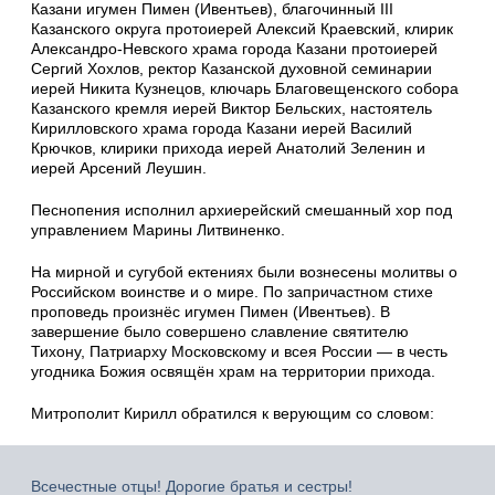
Казани игумен Пимен (Ивентьев), благочинный III
Казанского округа протоиерей Алексий Краевский, клирик
Александро-Невского храма города Казани протоиерей
Сергий Хохлов, ректор Казанской духовной семинарии
иерей Никита Кузнецов, ключарь Благовещенского собора
Казанского кремля иерей Виктор Бельских, настоятель
Кирилловского храма города Казани иерей Василий
Крючков, клирики прихода иерей Анатолий Зеленин и
иерей Арсений Леушин.
Песнопения исполнил архиерейский смешанный хор под
управлением Марины Литвиненко.
На мирной и сугубой ектениях были вознесены молитвы о
Российском воинстве и о мире. По запричастном стихе
проповедь произнёс игумен Пимен (Ивентьев). В
завершение было совершено славление святителю
Тихону, Патриарху Московскому и всея России — в честь
угодника Божия освящён храм на территории прихода.
Митрополит Кирилл обратился к верующим со словом:
Всечестные отцы! Дорогие братья и сестры!