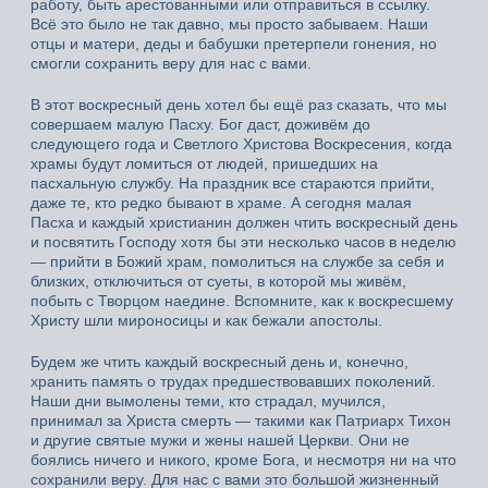
работу, быть арестованными или отправиться в ссылку.
Всё это было не так давно, мы просто забываем. Наши
отцы и матери, деды и бабушки претерпели гонения, но
смогли сохранить веру для нас с вами.
В этот воскресный день хотел бы ещё раз сказать, что мы
совершаем малую Пасху. Бог даст, доживём до
следующего года и Светлого Христова Воскресения, когда
храмы будут ломиться от людей, пришедших на
пасхальную службу. На праздник все стараются прийти,
даже те, кто редко бывают в храме. А сегодня малая
Пасха и каждый христианин должен чтить воскресный день
и посвятить Господу хотя бы эти несколько часов в неделю
— прийти в Божий храм, помолиться на службе за себя и
близких, отключиться от суеты, в которой мы живём,
побыть с Творцом наедине. Вспомните, как к воскресшему
Христу шли мироносицы и как бежали апостолы.
Будем же чтить каждый воскресный день и, конечно,
хранить память о трудах предшествовавших поколений.
Наши дни вымолены теми, кто страдал, мучился,
принимал за Христа смерть — такими как Патриарх Тихон
и другие святые мужи и жены нашей Церкви. Они не
боялись ничего и никого, кроме Бога, и несмотря ни на что
сохранили веру. Для нас с вами это большой жизненный