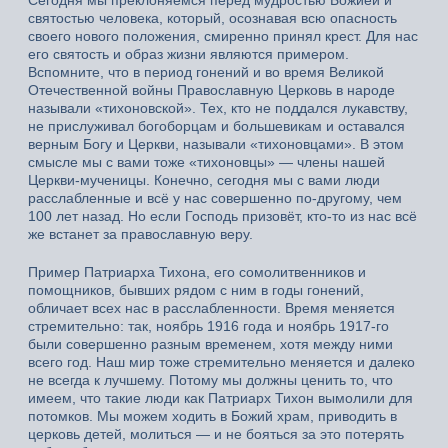
святостью человека, который, осознавая всю опасность
своего нового положения, смиренно принял крест. Для нас
его святость и образ жизни являются примером.
Вспомните, что в период гонений и во время Великой
Отечественной войны Православную Церковь в народе
называли «тихоновской». Тех, кто не поддался лукавству,
не прислуживал богоборцам и большевикам и оставался
верным Богу и Церкви, называли «тихоновцами». В этом
смысле мы с вами тоже «тихоновцы» — члены нашей
Церкви-мученицы. Конечно, сегодня мы с вами люди
расслабленные и всё у нас совершенно по-другому, чем
100 лет назад. Но если Господь призовёт, кто-то из нас всё
же встанет за православную веру.
Пример Патриарха Тихона, его сомолитвенников и
помощников, бывших рядом с ним в годы гонений,
обличает всех нас в расслабленности. Время меняется
стремительно: так, ноябрь 1916 года и ноябрь 1917-го
были совершенно разным временем, хотя между ними
всего год. Наш мир тоже стремительно меняется и далеко
не всегда к лучшему. Потому мы должны ценить то, что
имеем, что такие люди как Патриарх Тихон вымолили для
потомков. Мы можем ходить в Божий храм, приводить в
церковь детей, молиться — и не бояться за это потерять