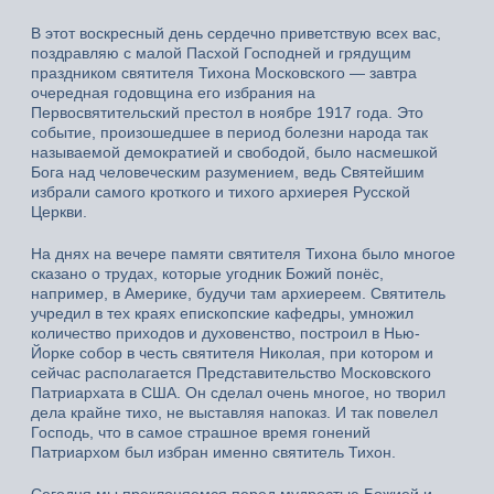
В этот воскресный день сердечно приветствую всех вас,
поздравляю с малой Пасхой Господней и грядущим
праздником святителя Тихона Московского — завтра
очередная годовщина его избрания на
Первосвятительский престол в ноябре 1917 года. Это
событие, произошедшее в период болезни народа так
называемой демократией и свободой, было насмешкой
Бога над человеческим разумением, ведь Святейшим
избрали самого кроткого и тихого архиерея Русской
Церкви.
На днях на вечере памяти святителя Тихона было многое
сказано о трудах, которые угодник Божий понёс,
например, в Америке, будучи там архиереем. Святитель
учредил в тех краях епископские кафедры, умножил
количество приходов и духовенство, построил в Нью-
Йорке собор в честь святителя Николая, при котором и
сейчас располагается Представительство Московского
Патриархата в США. Он сделал очень многое, но творил
дела крайне тихо, не выставляя напоказ. И так повелел
Господь, что в самое страшное время гонений
Патриархом был избран именно святитель Тихон.
Сегодня мы преклоняемся перед мудростью Божией и