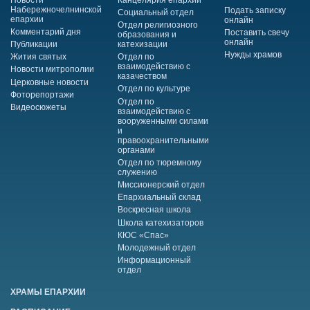
Набережночелнинской
Подать записку
Социальный отдел
епархии
онлайн
Отдел религиозного
Комментарий дня
Поставить свечу
образования и
онлайн
Публикации
катехизации
Нужды храмов
Жития святых
Отдел по
взаимодействию с
Новости митрополии
казачеством
Церковные новости
Отдел по культуре
Фоторепортажи
Отдел по
Видеосюжеты
взаимодействию с
вооруженными силами
и
правоохранительными
органами
Отдел по тюремному
служению
Миссионерский отдел
Епархиальный склад
Воскресная школа
Школа катехизаторов
КЮС «Спас»
Молодежный отдел
Информационный
отдел
ХРАМЫ ЕПАРХИИ