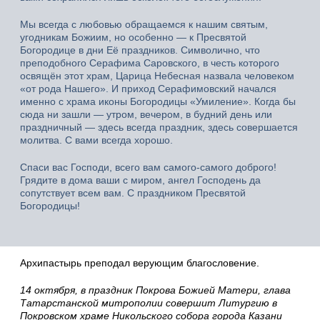
Мы всегда с любовью обращаемся к нашим святым,
угодникам Божиим, но особенно — к Пресвятой
Богородице в дни Её праздников. Символично, что
преподобного Серафима Саровского, в честь которого
освящён этот храм, Царица Небесная назвала человеком
«от рода Нашего». И приход Серафимовский начался
именно с храма иконы Богородицы «Умиление». Когда бы
сюда ни зашли — утром, вечером, в будний день или
праздничный — здесь всегда праздник, здесь совершается
молитва. С вами всегда хорошо.
Спаси вас Господи, всего вам самого-самого доброго!
Грядите в дома ваши с миром, ангел Господень да
сопутствует всем вам. С праздником Пресвятой
Богородицы!
Архипастырь преподал верующим благословение.
14 октября, в праздник Покрова
Божией
Матери, глава
Татарстанской митрополии совершит Литургию в
Покровском храме Никольского собора города Казани