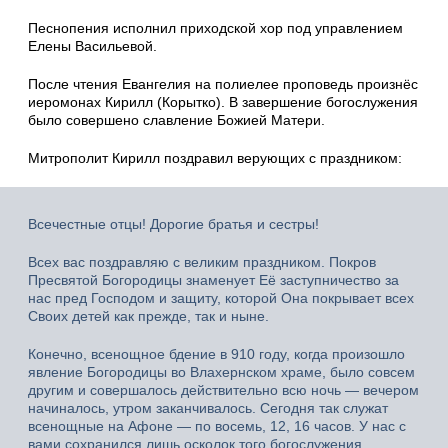
Песнопения исполнил приходской хор под управлением
Елены Васильевой.
После чтения Евангелия на полиелее проповедь произнёс
иеромонах Кирилл (Корытко). В завершение богослужения
было совершено славление Божией Матери.
Митрополит Кирилл поздравил верующих с праздником:
Всечестные отцы! Дорогие братья и сестры!
Всех вас поздравляю с великим праздником. Покров
Пресвятой Богородицы знаменует Её заступничество за
нас пред Господом и защиту, которой Она покрывает всех
Своих детей как прежде, так и ныне.
Конечно, всенощное бдение в 910 году, когда произошло
явление Богородицы во Влахернском храме, было совсем
другим и совершалось действительно всю ночь — вечером
начиналось, утром заканчивалось. Сегодня так служат
всенощные на Афоне — по восемь, 12, 16 часов. У нас с
вами сохранился лишь осколок того богослужения.