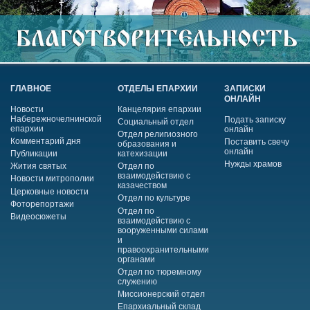
ГЛАВНОЕ
ОТДЕЛЫ ЕПАРХИИ
ЗАПИСКИ
ОНЛАЙН
Новости
Канцелярия епархии
Набережночелнинской
Подать записку
Социальный отдел
епархии
онлайн
Отдел религиозного
Комментарий дня
Поставить свечу
образования и
онлайн
Публикации
катехизации
Нужды храмов
Жития святых
Отдел по
взаимодействию с
Новости митрополии
казачеством
Церковные новости
Отдел по культуре
Фоторепортажи
Отдел по
Видеосюжеты
взаимодействию с
вооруженными силами
и
правоохранительными
органами
Отдел по тюремному
служению
Миссионерский отдел
Епархиальный склад